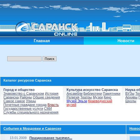
Главная
Новости
Каталог ресурсов Саранска
Город и общество
Культура искусство Саранска
Наука о
Знакомство с Саранском
История
Ансамбли
Библиотеки
Памятники
ВУЗы
Те
Саранска
Районы
Общие сведения
Религия
Театры
Музеи
Кино
Архивы
Самое самое
Улицы
Музей Эрьзи
Краеведческий
Школы
Почетные граждане города
Власть
музей
Государственные услуги
СМИ
Службы специального назначения
События в Мордовии и Саранске
Новос
13.01.2009
Празднование тысячел...