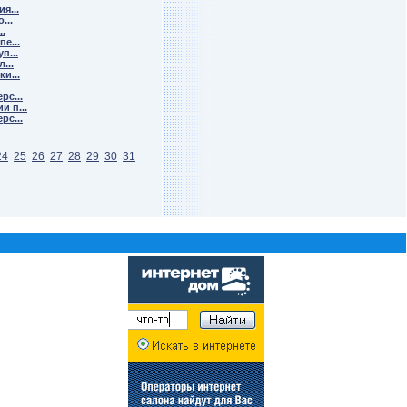
я...
...
..
е...
п...
...
и...
рс...
 п...
рс...
24
25
26
27
28
29
30
31