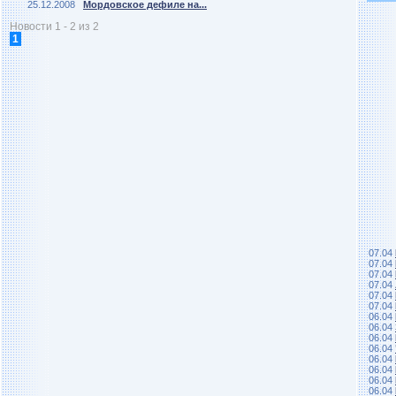
25.12.2008
Мордовское дефиле на...
Новости 1 - 2 из 2
1
07.04
07.04
07.04
07.04
07.04
07.04
06.04
06.04
06.04
06.04
06.04
06.04
06.04
06.04