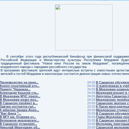
В сентябре этого года республиканский Кинофонд при финансовой поддержк
Российской Федерации и Министерства культуры Республики Мордовия будет
традиционный фестиваль "Новое кино России на земле Мордовии", посвящённ
мордовского народа с народами российского государства.
В программе фестиваля зрителей ждут интересные встречи с известными артистам
жителей и гостей Мордовии в кинотеатрах состоится демонстрация новых отечестве
Производство на пред...
24.03
В Саранске обсудили 
Конно-спортивный клу...
24.03
О взяточниках в учеб
Приюту "Надежда...
24.03
В Мордовии комендан
Александр Крылов ста...
24.03
Мордовия входит в т
В Мордовии МЧС пресе...
24.03
Депутаты Саранска п
В Мордовии резко воз...
24.03
Мордовские троебор
В Саранске пройдет в...
23.03
Саранские знатоки ст
Завтра состоится гал...
23.03
К Пасхе многодетные 
К юбилею Захара Доро...
23.03
Мордовские студенты
"Биг-Бенд "...
23.03
В Саранске обсудили 
В МГУ им. Огарева от...
23.03
Глава Мордовии пров
Ветеранов мордовског...
23.03
В Саранске прошел IV
В Саранске установят...
23.03
Молодежь приглашае
Николай Меркушкин об...
23.03
Саранской молодежи 