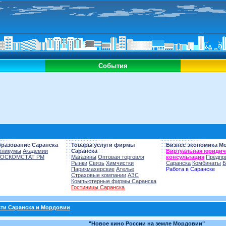
События
бразование Саранска
Товары услуги фирмы
Бизнес экономика М
хникумы
Академии
Саранска
Виртуальная юридич
ГОСКОМСТАТ РМ
Магазины
Оптовая торговля
консультация
Предпр
Рынки
Связь
Химчистки
Саранска
Комбинаты
Б
Парикмахерские
Ателье
Работа в Саранске
Страховые компании
АЗС
Компьютерные фирмы Саранска
Гостиницы Саранска
ти Саранска и Мордовии
"Новое кино России на земле Мордовии"