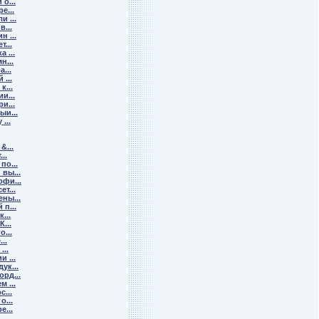
о...
е...
 ...
...
 ...
...
 ...
н...
...
...
к...
и...
и...
ыи...
...
&...
..
по...
вы...
фи...
т...
ны...
п...
...
...
...
..
...
 ...
ук...
рд...
 ...
...
о...
е...