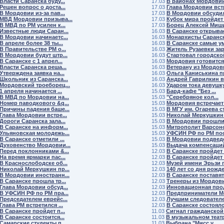
Власти Саранска буду...
17.03
В районах Мордовии 
Решен вопрос о доста...
17.03
Глава Мордовии встр
В Мордовии из-за пав...
17.03
В Мордовии обсудили
МВД Мордовии призыва...
17.03
Кубок мира пройдет в
В МВД по РМ усилен к...
17.03
Борец Алексей Мишин
Известные люди Саран...
16.03
В Саранске открывает
В Мордовии начинаетс...
16.03
Монархисты Саранска
В апреле более 38 ты...
16.03
В Саранске самые ум
В Правительстве РМ о...
16.03
Житель Рузаевки зара
В Мордовии будут штр...
16.03
Стартовал городской 
В Саранске с 1 апрел...
16.03
Мордовия готовится 
Власти Саранска реша...
16.03
Ветерану из Мордови
Утверждена заявка на...
16.03
Ольга Каниськина пр
Школьник из Саранска...
16.03
Андрей Гаврилкин в
Мордовский троеборец...
16.03
Ударом тока девушку 
1 апреля начинается ...
15.03
Бард-кафе "Без ...
В МВД по Мордовии на...
15.03
"Серебряное кол...
Номер паводкового &q...
15.03
Мордовия встречает 
Причины падения баше...
15.03
В МГУ им. Огарева ст.
Глава Мордовии встре...
15.03
Николай Меркушкин 
Дороги Саранска зала...
15.03
В Мордовии прошли 
В Саранске на информ...
15.03
Митрополит Варсоно
Ульяновская молодежь...
15.03
УФСИН РФ по РМ посе
В Саранске отметили ...
15.03
В Мордовии подведе
Духовенство Мордовии...
15.03
Выдача компенсаций 
Перед поклонниками &...
12.03
В Саранске пройдет к
На время ярмарки пас...
12.03
В Саранске пройдет К
В Краснослободске об...
12.03
Музей имени Эрьзи го
Николай Меркушкин пр...
12.03
140 лет со дня рожде.
В Мордовии иностранн...
12.03
В Саранске поставят 
В Саранске прошла тр...
12.03
Тренеры из Мордовии
Глава Мордовии обсуд...
12.03
Инновационная прод
В УФСИН РФ по РМ пра...
12.03
Предприниматели Мо
Председателем еврейс...
12.03
Лучшим следователем
Глава РМ встретился ...
12.03
В Саранске состоялос
В Саранске пройдет п...
11.03
Сигнал гражданской 
В Саранске состоится...
11.03
В музыкальном театр
Самарские студенты п...
11.03
Выбрана "Мисс у...