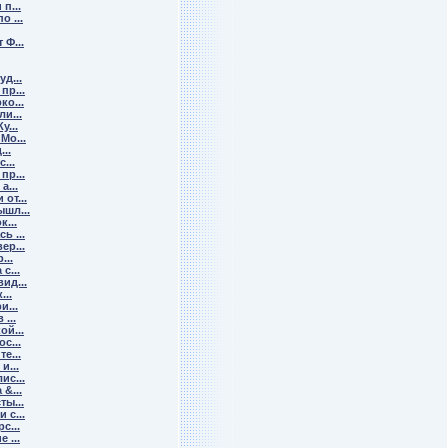
п...
 ...
Ф...
д...
пр...
о...
и...
у...
Мо...
...
...
пр...
а...
от...
шл...
...
ь ...
ер...
...
с...
ид...
...
и...
...
й...
с...
е...
и...
ис...
&...
ы...
 с...
с...
 ...