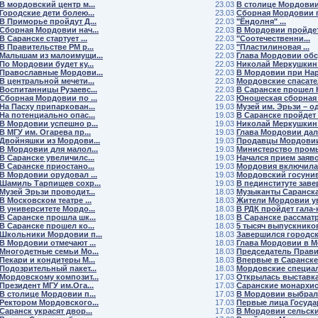
В мордовский центр м...
23.03
В столице Мордовии 
Городские дети болею...
23.03
Сборная Мордовии по
В Приморье пройдут Д...
22.03
"Ёндолня" ...
Сборная Мордовии нач...
22.03
В Мордовии пройдет 
В Саранске стартует ...
22.03
"Соотечественни...
В Правительстве РМ р...
22.03
"Пластилиновая ...
Малышам из малоимущи...
22.03
Глава Мордовии обсу
По Мордовии будет ку...
22.03
Николай Меркушкин 
Православные Мордови...
22.03
В Мордовии при Нарк
В центральной мечети...
22.03
Мордовские спасател
Воспитанницы Рузаевс...
22.03
В Саранске прошел К
Сборная Мордовии по ...
22.03
Юношеская сборная 
На Пасху припаркован...
19.03
Музей им. Эрьзи – од
На потенциально опас...
19.03
В Саранске пройдет с
В Мордовии успешно р...
19.03
Николай Меркушкин 
В МГУ им. Огарева пр...
19.03
Глава Мордовии дал 
Двойняшки из Мордови...
19.03
Продавцы Мордовии 
В Мордовии для малол...
19.03
Министерство промы
В Саранске увеличилс...
19.03
Начался прием заявок
В Саранске приостано...
19.03
Мордовия включилас
В Мордовии орудовал ...
19.03
Мордовский госунив
Шамиль Тарпищев сохр...
19.03
В пединституте завер
Музей Эрьзи проводит...
18.03
Музыканты Саранска 
В Московском театре ...
18.03
Жители Мордовии ув
В университете Мордо...
18.03
В РДК пройдет гала-к
В Саранске прошла шк...
18.03
В Саранске рассматр
В Саранске прошел ко...
18.03
5 тысяч выпускников 
Школьники Мордовии п...
18.03
Завершился городско
В Мордовии отмечают ...
18.03
Глава Мордовии в Мо
Многодетные семьи Мо...
18.03
Председатель Правит
Пекари и кондитеры М...
18.03
Впервые в Саранске 
Подозрительный пакет...
18.03
Мордовские специал
Мордовскому композит...
17.03
Открылась выставка 
Президент МГУ им.Ога...
17.03
Саранские монархист
В столице Мордовии п...
17.03
В Мордовии выбрали
Ректором Мордовского...
17.03
Первые лица Государ
Саранск украсят двор...
17.03
В Мордовии сельские