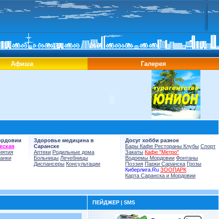
Афиша
Галерея
ордовии
Здоровье медицина в
Досуг хобби разное
еская
Саранске
Бары Кафе Рестораны Клубы
Спорт
иятия
Аптеки
Родильные дома
Закаты
Кафе "Метро"
анки
Больницы
Лечебницы
Водоемы Мордовии
Фонтаны
Диспансеры
Консультации
Поэзия
Парки Саранска
Грозы
Киберлига.Ru
ЗООПАРК
Карта Саранска и Мордовии
ПЕЙДЖЕР | SMS