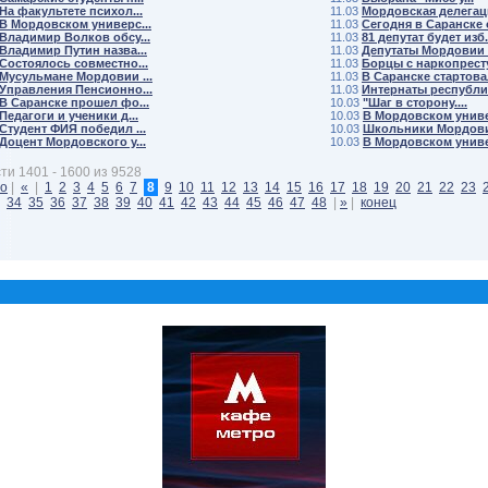
На факультете психол...
11.03
Мордовская делегаци
В Мордовском универс...
11.03
Сегодня в Саранске о
Владимир Волков обсу...
11.03
81 депутат будет изб.
Владимир Путин назва...
11.03
Депутаты Мордовии п
Состоялось совместно...
11.03
Борцы с наркопресту
Мусульмане Мордовии ...
11.03
В Саранске стартовал
Управления Пенсионно...
11.03
Интернаты республик
В Саранске прошел фо...
10.03
"Шаг в сторону....
Педагоги и ученики д...
10.03
В Мордовском униве
Студент ФИЯ победил ...
10.03
Школьники Мордовии
Доцент Мордовского у...
10.03
В Мордовском униве
ти 1401 - 1600 из 9528
ло
|
«
|
1
2
3
4
5
6
7
8
9
10
11
12
13
14
15
16
17
18
19
20
21
22
23
34
35
36
37
38
39
40
41
42
43
44
45
46
47
48
|
»
|
конец