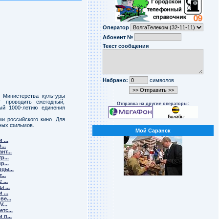
Оператор
Абонент №
Текст сообщения
Набрано:
символов
е Министерства культуры
 проводить ежегодный,
Отправка на другие операторы:
ый 1000-летию единения
и российского кино. Для
нных фильмов.
Мой Саранск
...
...
т...
р...
р...
цы...
...
...
 ...
...
е...
...
тс...
п...