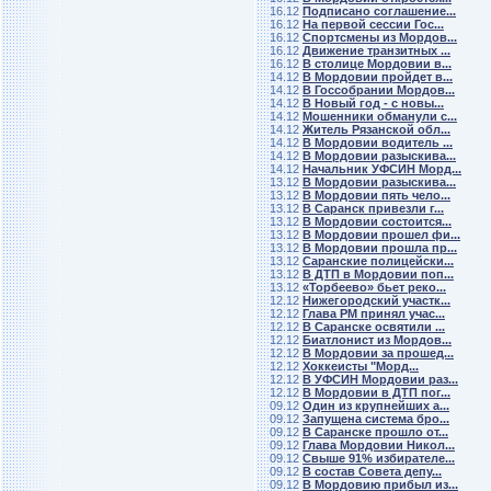
16.12
Подписано соглашение...
16.12
На первой сессии Гос...
16.12
Спортсмены из Мордов...
16.12
Движение транзитных ...
16.12
В столице Мордовии в...
14.12
В Мордовии пройдет в...
14.12
В Госсобрании Мордов...
14.12
В Новый год - с новы...
14.12
Мошенники обманули с...
14.12
Житель Рязанской обл...
14.12
В Мордовии водитель ...
14.12
В Мордовии разыскива...
14.12
Начальник УФСИН Морд...
13.12
В Мордовии разыскива...
13.12
В Мордовии пять чело...
13.12
В Саранск привезли г...
13.12
В Мордовии состоится...
13.12
В Мордовии прошел фи...
13.12
В Мордовии прошла пр...
13.12
Саранские полицейски...
13.12
В ДТП в Мордовии поп...
13.12
«Торбеево» бьет реко...
12.12
Нижегородский участк...
12.12
Глава РМ принял учас...
12.12
В Саранске освятили ...
12.12
Биатлонист из Мордов...
12.12
В Мордовии за прошед...
12.12
Хоккеисты "Морд...
12.12
В УФСИН Мордовии раз...
12.12
В Мордовии в ДТП пог...
09.12
Один из крупнейших а...
09.12
Запущена система бро...
09.12
В Саранске прошло от...
09.12
Глава Мордовии Никол...
09.12
Свыше 91% избирателе...
09.12
В состав Совета депу...
09.12
В Мордовию прибыл из...