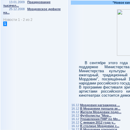
13.01.2009
Празднование
"Новое ки
тысячел...
25.12.2008
Мордовское дефиле
на...
Новости 1 - 2 из 2
1
В сентябре этого года
поддержке Министерст
Министерства культуры
ежегодный, традиционный
Мордовии", посвящённый 1
народами российского госуд
В программе фестиваля зри
артистами российского 
кинотеатрах состоится дем
16.12
Мордовия награждена ...
16.12
В Мордовии прошла ак...
16.12
Жителя Мордовии подо...
16.12
Футболисты "Мор...
16.12
Управления ПФР по Мо...
16.12
С января 2012 года у...
16.12
В столице Мордовии с...
16.12
В Мордовии откроется...