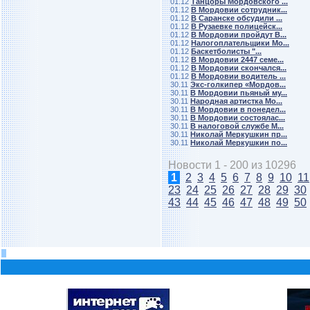
01.12
Танцоры Мордовского ...
01.12
В Мордовии сотрудник...
01.12
В Саранске обсудили ...
01.12
В Рузаевке полицейск...
01.12
В Мордовии пройдут В...
01.12
Налогоплательщики Мо...
01.12
Баскетболисты "...
01.12
В Мордовии 2447 семе...
01.12
В Мордовии скончался...
01.12
В Мордовии водитель ...
30.11
Экс-голкипер «Мордов...
30.11
В Мордовии пьяный му...
30.11
Народная артистка Мо...
30.11
В Мордовии в понедел...
30.11
В Мордовии состоялас...
30.11
В налоговой службе М...
30.11
Николай Меркушкин пр...
30.11
Николай Меркушкин по...
Новости 1 - 200 из 10296
1
2
3
4
5
6
7
8
9
10
11
23
24
25
26
27
28
29
30
43
44
45
46
47
48
49
50