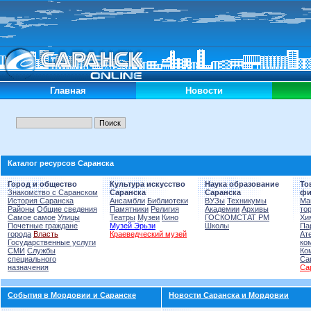
Главная
Новости
Каталог ресурсов Саранска
Город и общество
Культура искусство
Наука образование
То
Знакомство с Саранском
Саранска
Саранска
фи
История Саранска
Ансамбли
Библиотеки
ВУЗы
Техникумы
Ма
Районы
Общие сведения
Памятники
Религия
Академии
Архивы
то
Самое самое
Улицы
Театры
Музеи
Кино
ГОСКОМСТАТ РМ
Хи
Почетные граждане
Музей Эрьзи
Школы
Па
города
Власть
Краеведческий музей
Ат
Государственные услуги
ко
СМИ
Службы
Ко
специального
Са
назначения
Са
События в Мордовии и Саранске
Новости Саранска и Мордовии