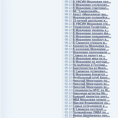
09.12
В УФСИН Мордовии про...
09.12
В Мордовии столкнове...
09.12
В Мордовии стартовал...
09.12
ВК "Сарансккабе...
08.12
Арест «Мерседеса» вы...
08.12
Мордовские полицейск...
08.12
13-летний школьник и...
08.12
В УФСИН Мордовии отк...
08.12
Управление Госавтоин...
08.12
В Мордовии уровень к...
08.12
В Мордовии прошел фи...
08.12
В Мордовии повышение...
08.12
В Мордовии пройдут в...
08.12
В Саранске открыта м...
08.12
Хоккеисты Мордовии о...
08.12
В колониях Мордовии ...
05.12
Мордовии предложили ...
05.12
Ставка по налогу на ...
05.12
В Мордовии явка на в...
05.12
В Мордовии не допуще...
05.12
На выборах в Государ...
05.12
Биатлонистка из Морд...
05.12
В Саранске установил...
05.12
В Мордовии близится ...
02.12
Футбольный клуб &quo...
02.12
Николай Меркушкин пр...
02.12
Николай Меркушкин вс...
02.12
Николай Меркушкин вс...
02.12
Специалисты МЧС по М...
02.12
Народная артистка Мо...
02.12
Бывший директор цент...
02.12
МВД Мордовии начало ...
02.12
Максим Владимиров оц...
02.12
Семьи сотрудников и ...
02.12
В Саранске построят ...
01.12
Полицейские УМВД по ...
01.12
Федор Щербаченко про...