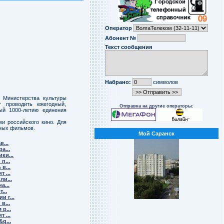
Оператор
Абонент №
Текст сообщения
Набрано:
символов
е Министерства культуры
 проводить ежегодный,
Отправка на другие операторы:
ый 1000-летию единения
и российского кино. Для
нных фильмов.
Мой Саранск
...
а...
ки...
п...
в...
 ...
и...
а...
...
 г...
в...
р...
 ...
q...