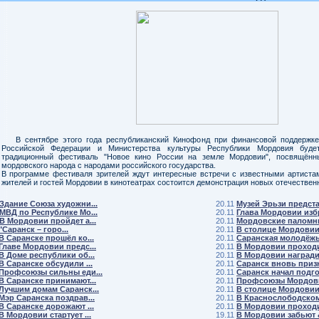
В сентябре этого года республиканский Кинофонд при финансовой поддержк
Российской Федерации и Министерства культуры Республики Мордовия будет
традиционный фестиваль "Новое кино России на земле Мордовии", посвящённ
мордовского народа с народами российского государства.
В программе фестиваля зрителей ждут интересные встречи с известными артистам
жителей и гостей Мордовии в кинотеатрах состоится демонстрация новых отечестве
Здание Союза художни...
20.11
Музей Эрьзи представ
МВД по Республике Мо...
20.11
Глава Мордовии избр
В Мордовии пройдет а...
20.11
Мордовские паломни
"Саранск – горо...
20.11
В столице Мордовии 
В Саранске прошёл ко...
20.11
Саранская молодёжь 
Главе Мордовии предс...
20.11
В Мордовии проходит
В Доме республики об...
20.11
В Мордовии наградил
В Саранске обсудили ...
20.11
Саранск вновь призн
Профсоюзы сильны еди...
20.11
Саранск начал подгот
В Саранске принимают...
20.11
Профсоюзы Мордовии
Лучшим домам Саранск...
20.11
В столице Мордовии 
Мэр Саранска поздрав...
20.11
В Краснослободском 
В Саранске дорожают ...
20.11
В Мордовии проходит
В Мордовии стартует ...
19.11
В Мордовии забьют &