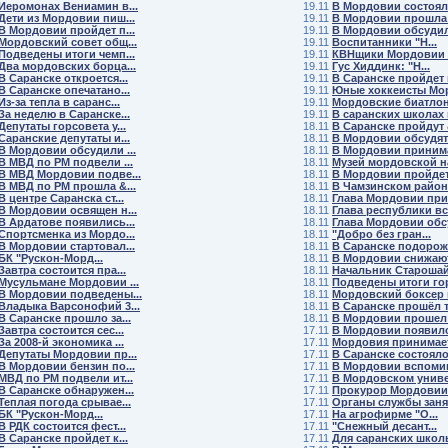
Иеромонах Вениамин в...
19.11
В Мордовии состояли
Дети из Мордовии пиш...
19.11
В Мордовии прошла 
В Мордовии пройдет п...
19.11
В Мордовии обсудили
Мордовский совет общ...
19.11
Воспитанники "Н...
Подведены итоги чемп...
19.11
КВНщики Мордовии п
Два мордовских борца...
19.11
Гус Хиддинк: "Н...
В Саранске откроется...
19.11
В Саранске пройдет п
В Саранске опечатано...
19.11
Юные хоккеисты Мор
Из-за тепла в саранс...
19.11
Мордовские биатлони
За неделю в Саранске...
19.11
В саранских школах п
Депутаты горсовета у...
18.11
В Саранске пройдут &
Саранские депутаты и...
18.11
В Мордовии обсудят 
В Мордовии обсудили ...
18.11
В Мордовии принима
В МВД по РМ подвели ...
18.11
Музей мордовской на
В МВД Мордовии подве...
18.11
В Мордовии пройдет I
В МВД по РМ прошла &...
18.11
В Чамзинском районе
В центре Саранска ст...
18.11
Глава Мордовии прин
В Мордовии освящен н...
18.11
Глава республики вст
В Ардатове появились...
18.11
Глава Мордовии обсу
Спортсменка из Мордо...
18.11
"Добро без гран...
В Мордовии стартовал...
18.11
В Саранске подорожа
БК "Рускон-Морд...
18.11
В Мордовии снижают
Завтра состоится пра...
18.11
Начальник Старошайг
Мусульмане Мордовии ...
18.11
Подведены итоги гор
В Мордовии подведены...
18.11
Мордовский боксер в
Владыка Варсонофий 3...
18.11
В Саранске прошёл ту
В Саранске прошло за...
18.11
В Мордовии прошел в
Завтра состоится сес...
17.11
В Мордовии появился
За 2008-й экономика ...
17.11
Мордовия принимает
Депутаты Мордовии пр...
17.11
В Саранске состоялос
В Мордовии бензин по...
17.11
В Мордовии вспомин
МВД по РМ подвели ит...
17.11
В Мордовском универ
В Саранске обнаружен...
17.11
Прокурор Мордовии 
Теплая погода срывае...
17.11
Органы службы занят
БК "Рускон-Морд...
17.11
На агрофирме "О...
В РДК состоится фест...
17.11
"Снежный десант...
В Саранске пройдет к...
17.11
Для саранских школь