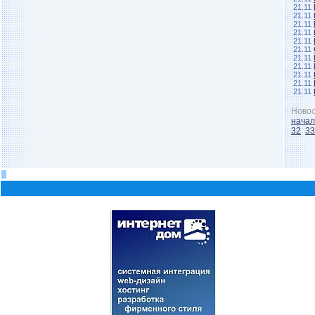
21.11
21.11
21.11
21.11
21.11
21.11
21.11
21.11
21.11
21.11
21.11
Новос
нача
32
33