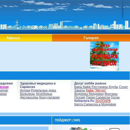
Афиша
Галерея
ордовии
Здоровье медицина в
Досуг хобби разное
еская
Саранске
Бары Кафе Рестораны Клубы
Спорт
иятия
Аптеки
Родильные дома
Закаты
Кафе "Метро"
анки
Больницы
Лечебницы
Водоемы Мордовии
Фонтаны
Диспансеры
Консультации
Поэзия
Парки Саранска
Грозы
Киберлига.Ru
ЗООПАРК
Карта Саранска и Мордовии
ПЕЙДЖЕР | SMS