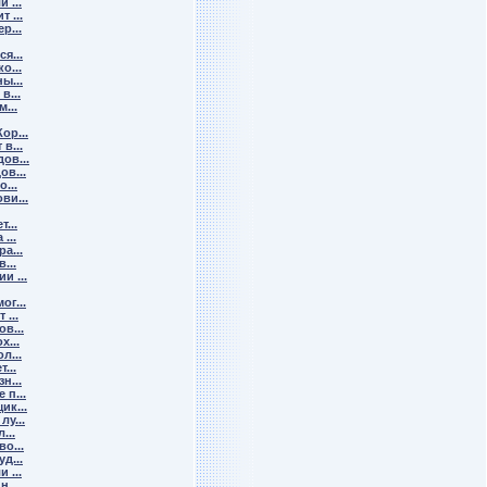
 ...
 ...
р...
я...
о...
ы...
в...
...
ор...
в...
ов...
в...
...
ви...
...
...
а...
...
и ...
г...
...
в...
х...
л...
...
н...
п...
ик...
у...
...
о...
д...
 ...
...