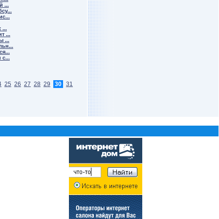
 ...
у...
с...
...
 ...
 ...
ьн...
я...
с...
4
25
26
27
28
29
30
31