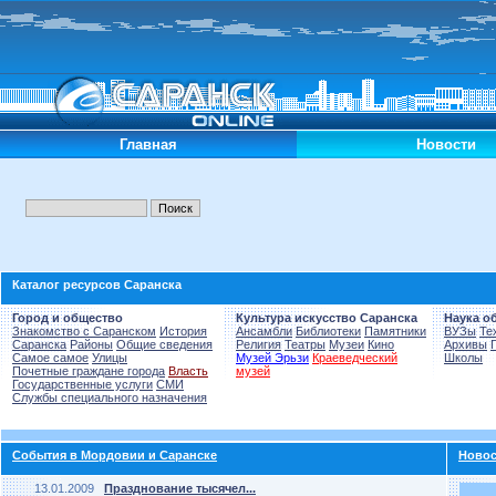
Главная
Новости
Каталог ресурсов Саранска
Город и общество
Культура искусство Саранска
Наука о
Знакомство с Саранском
История
Ансамбли
Библиотеки
Памятники
ВУЗы
Те
Саранска
Районы
Общие сведения
Религия
Театры
Музеи
Кино
Архивы
Самое самое
Улицы
Музей Эрьзи
Краеведческий
Школы
Почетные граждане города
Власть
музей
Государственные услуги
СМИ
Службы специального назначения
События в Мордовии и Саранске
Новос
13.01.2009
Празднование тысячел...