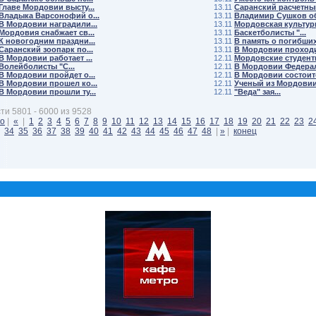
Главе Мордовии высту...
13.11
Саранский расчетный
Владыка Варсонофий о...
13.11
Владимир Сушков обс
В Мордовии наградили...
13.11
Мордовская культури
Мордовия снабжает св...
13.11
Баскетболисты "...
К новогодним праздни...
13.11
В память о погибших 
Саранский зоопарк по...
13.11
В Мордовии проходит
В Мордовии работает ...
12.11
Мордовские студенты
Волейболисты "С...
12.11
В Мордовии Федерал
В Мордовии пройдет о...
12.11
В Мордовии состоитс
В Мордовии прошел ко...
12.11
Ученый из Мордовии 
В Мордовии прошли ту...
12.11
"Веда" зая...
ти 5801 - 6000 из 9528
ло
|
«
|
1
2
3
4
5
6
7
8
9
10
11
12
13
14
15
16
17
18
19
20
21
22
23
2
34
35
36
37
38
39
40
41
42
43
44
45
46
47
48
|
»
|
конец