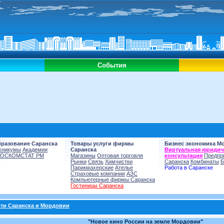
События
бразование Саранска
Товары услуги фирмы
Бизнес экономика М
хникумы
Академии
Саранска
Виртуальная юридич
ГОСКОМСТАТ РМ
Магазины
Оптовая торговля
консультация
Предпр
Рынки
Связь
Химчистки
Саранска
Комбинаты
Б
Парикмахерские
Ателье
Работа в Саранске
Страховые компании
АЗС
Компьютерные фирмы Саранска
Гостиницы Саранска
ти Саранска и Мордовии
"Новое кино России на земле Мордовии"