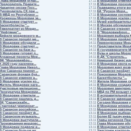
Глава Мордовии оглас...
17.11
В Мордовии отметили
Председатель Правите...
17.11
В Мордовии проходит
Накануне сессии Госс...
17.11
Подведены итоги все
Руководитель СК при ...
17.11
БК "Рускон-Морд...
В МВД по Республике ...
17.11
В Мордовии состоялс
Уроженцы Мордовии за...
17.11
В Мордовии усилен к
В Мордовии стартует ...
14.11
Музей изобразительн
Баскетболисты "...
14.11
В Москве обсуждали 
Тяжелоатлет из Мордо...
14.11
В Саранске откроют м
"Нефтяник"...
14.11
В "Мордовии&quo...
Дефиле мордовского м...
14.11
Мордовия выбрала К
В Саранске прошёл ме...
14.11
В Мордовии пройдет 
В Мордовии обсудили ...
14.11
Первокурсники Морд
В Мордовии стартуют ...
14.11
Представители Мордо
В Саранске на базе а...
14.11
В госуниверситете Мо
В Мордовии готовят л...
14.11
Вузы и школы Мордо
Аграрные проекты Мор...
14.11
В ДК "Строитель...
ФК "Мордовия&qu...
14.11
Немецкий бизнес идет
К 2020 году населени...
14.11
В Мордовии квота на 
Глава Мордовии Никол...
14.11
Мордовия ждет возвр
Мэр Саранска принял ...
14.11
В Саранске пройдет в
Саранские фонари буд...
14.11
Поисковики Мордови
В Саранске изменен а...
14.11
Баскетболисты "...
В Мордовии усилен ко...
14.11
Жители Мордовии смо
Житель Мордовии нагр...
14.11
В Мордовии создадут 
Участковые милиционе...
14.11
Мордовия заинтересо
Прокуратура Мордовии...
14.11
МВД по РМ возьмет о
В Мордовии отметили ...
14.11
В исправительной ко
В Саранске нашлись д...
13.11
В Саранске завершает
ВК "Сарансккабе...
13.11
Сегодня Мордовия уз
Стартовал чемпионат ...
13.11
В Мордовии впервые 
В Саранске российски...
13.11
Мордовские кавээнщ
В Саранске пройдет ф...
13.11
В Мордовии выбран л
В Саранском музыкаль...
13.11
Более 82 тысяч инвал
В Мордовии выступили...
13.11
Главы регионов Прив
Произведения мордовс...
13.11
Глава Мордовии обсу
В Мордовии подвели и...
13.11
В Мордовии отметили
В Саранске больше не...
13.11
Ужесточен контроль н