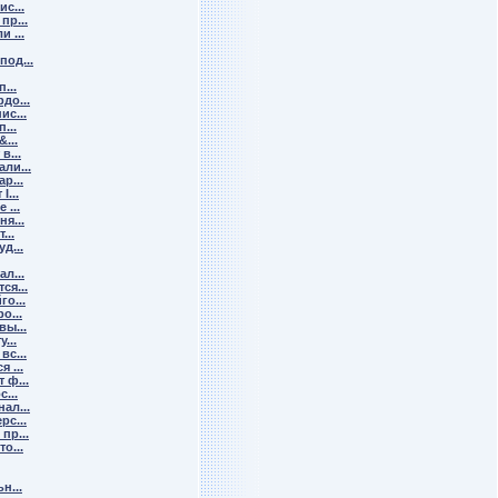
с...
пр...
 ...
од...
...
до...
с...
...
...
в...
ли...
р...
...
 ...
я...
...
д...
л...
ся...
о...
о...
ы...
...
с...
 ...
 ф...
...
ал...
с...
пр...
о...
н...