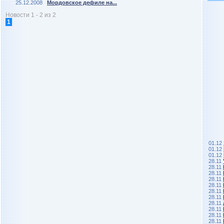
25.12.2008
Мордовское дефиле на...
Новости 1 - 2 из 2
1
01.12
01.12
01.12
28.11
28.11
28.11
28.11
28.11
28.11
28.11
28.11
28.11
28.11
28.11