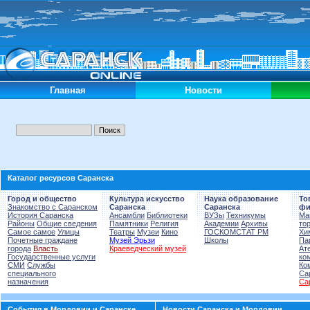
Главная
Новости
Каталог ресурсов Саранска
Город и общество
Культура искусство
Наука образование
То
Знакомство с Саранском
Саранска
Саранска
фи
История Саранска
Ансамбли
Библиотеки
ВУЗы
Техникумы
Ма
Районы
Общие сведения
Памятники
Религия
Академии
Архивы
то
Самое самое
Улицы
Театры
Музеи
Кино
ГОСКОМСТАТ РМ
Хи
Почетные граждане
Музей Эрьзи
Школы
Па
города
Власть
Краеведческий музей
Ат
Государственные услуги
ко
СМИ
Службы
Ко
специального
Са
назначения
Са
События в Мордовии и Саранске
Новости Саранска и Мордовии