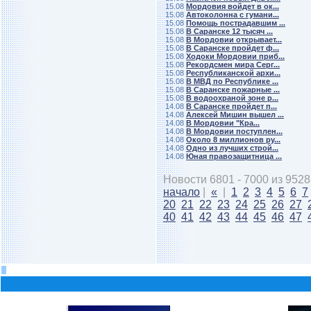
15.08
Мордовия войдет в ок...
15.08
Автоколонна с гумани...
15.08
Помощь пострадавшим ...
15.08
В Саранске 12 тысяч ...
15.08
В Мордовии открывает...
15.08
В Саранске пройдет ф...
15.08
Ходоки Мордовии приб...
15.08
Рекордсмен мира Серг...
15.08
Республиканской архи...
15.08
В МВД по Республике ...
15.08
В Саранске пожарные ...
15.08
В водоохраной зоне р...
14.08
В Саранске пройдет п...
14.08
Алексей Мишин вышел ...
14.08
В Мордовии "Кра...
14.08
В Мордовии поступлен...
14.08
Около 8 миллионов ру...
14.08
Одно из лучших строй...
14.08
Юная правозащитница ...
Новости 6801 - 7000 из 9528
начало
|
«
|
1
2
3
4
5
6
7
20
21
22
23
24
25
26
27
40
41
42
43
44
45
46
47