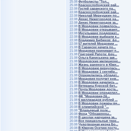
25.08
Футболисты "Тол...
25.08
Краснослободский рай...
22.08
Гостей саранского па...
22.08
Краснослободский рай...
22.08
Николай Меркушкин по...
22.08
Денис Нижегородов на...
22.08
Денис Нижегородов за...
22.08
В Мордовии появилось...
22.08
В Мордовии открывают...
22.08
Мусульмане поддержат...
22.08
В Мордовии выбрали к...
22.08
Владимир Бибиков: &q...
22.08
57 жителей Мордовии ...
21.08
В Саранске начата по...
21.08
Мордовия принимает п...
21.08
Григорий Рапота: &qu...
21.08
Ольга Каниськина зав...
21.08
Мордовские милиционе...
21.08
Жизнь раненого в Южн...
21.08
В Мордовию вернулась...
21.08
В Мордовии 1 сентябр...
21.08
Определились обладат...
21.08
Мордовия получит ком...
21.08
В Мордовии начались ...
21.08
Ветераны Курской бит...
21.08
Почта Мордовии доста...
21.08
В Мордовии определил...
21.08
ФК "Мордовия-2&...
21.08
6 миллиардов рублей ...
21.08
В Мордовии пожары вн...
20.08
В олимпийской "...
20.08
"Владычный полк...
20.08
Фонд "Обнаженны...
20.08
В школах нарушена за...
20.08
Все пришкольные терр...
20.08
Чудотворная икона Бо...
20.08
В Южную Осетию посту...