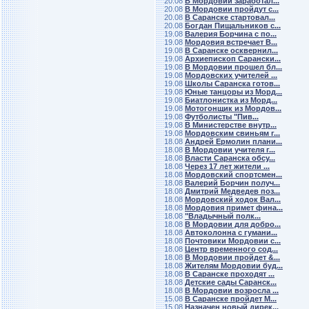
20.08
В Мордовии заработал...
20.08
В Мордовии пройдут с...
20.08
В Саранске стартовал...
20.08
Богдан Пищальников с...
19.08
Валерия Борчина с по...
19.08
Мордовия встречает В...
19.08
В Саранске осквернил...
19.08
Архиепископ Сарански...
19.08
В Мордовии прошел бл...
19.08
Мордовских учителей ...
19.08
Школы Саранска готов...
19.08
Юные танцоры из Морд...
19.08
Биатлонистка из Морд...
19.08
Мотогонщик из Мордов...
19.08
Футболисты "Пив...
19.08
В Министерстве внутр...
19.08
Мордовским свиньям г...
18.08
Андрей Ермолин плани...
18.08
В Мордовии учителя г...
18.08
Власти Саранска обсу...
18.08
Через 17 лет жители ...
18.08
Мордовский спортсмен...
18.08
Валерий Борчин получ...
18.08
Дмитрий Медведев поз...
18.08
Мордовский ходок Вал...
18.08
Мордовия примет фина...
18.08
"Владычный полк...
18.08
В Мордовии для добро...
18.08
Автоколонна с гумани...
18.08
Почтовики Мордовии с...
18.08
Центр временного сод...
18.08
В Мордовии пройдет &...
18.08
Жителям Мордовии буд...
18.08
В Саранске проходят ...
18.08
Детские сады Саранск...
18.08
В Мордовии возросла ...
15.08
В Саранске пройдет М...
15.08
Назначен новый дирек...