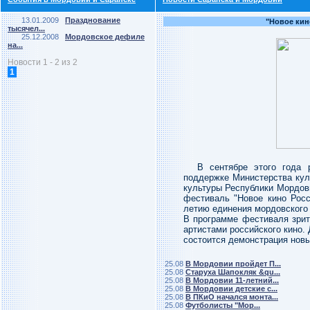
13.01.2009
Празднование
"Новое кин
тысячел...
25.12.2008
Мордовское дефиле
на...
Новости 1 - 2 из 2
1
В сентябре этого года 
поддержке Министерства кул
культуры Республики Мордов
фестиваль "Новое кино Рос
летию единения мордовского 
В программе фестиваля зрит
артистами российского кино.
состоится демонстрация нов
25.08
В Мордовии пройдет П...
25.08
Старуха Шапокляк &qu...
25.08
В Мордовии 11-летний...
25.08
В Мордовии детские с...
25.08
В ПКиО начался монта...
25.08
Футболисты "Мор...