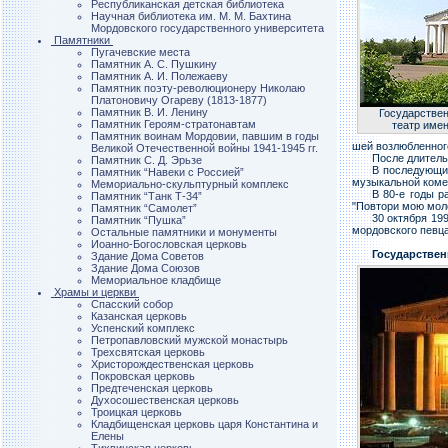
Республиканская детская библиотека
Научная библиотека им. М. М. Бахтина
Мордовского государственного университета
Памятники
Пугачевские места
Памятник А. С. Пушкину
Памятник А. И. Полежаеву
Памятник поэту-революционеру Николаю
Платоновичу Огареву (1813-1877)
Памятник В. И. Ленину
Государстве
Памятник Героям-стратонавтам
театр име
Памятник воинам Мордовии, павшим в годы
шей возлюбленного
Великой Отечественной войны 1941-1945 гг.
После длитель
Памятник С. Д. Эрьзе
В последующие
Памятник “Навеки с Россией”
музыкальной коме
Мемориально-скульптурный комплекс
В 80-е годы р
Памятник “Танк Т-34”
"Повтори мою моло
Памятник “Самолет”
30 октября 19
Памятник “Пушка”
мордовского певца
Остальные памятники и монументы
Иоанно-Богословская церковь
Государствен
Здание Дома Советов
Здание Дома Союзов
Мемориальное кладбище
Храмы и церкви
Спасский собор
Казанская церковь
Успенский комплекс
Петропавловский мужской монастырь
Трехсвятская церковь
Христорождественская церковь
Покровская церковь
Предтеченская церковь
Духосошественская церковь
Троицкая церковь
Кладбищенская церковь царя Константина и
Елены