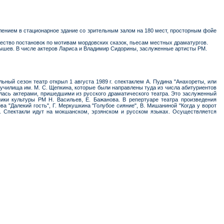
селением в стационарное здание со зрительным залом на 180 мест, просторным фойе
жество постановок по мотивам мордовских сказок, пьесам местных драматургов.
рышев. В числе актеров Лариса и Владимир Сидорины, заслуженные артисты РМ.
ный сезон театр открыл 1 августа 1989 г. спектаклем А. Пудина "Анахореты, или
 училища им. М. С. Щепкина, которые были направлены туда из числа абитуриентов
ась актерами, пришедшими из русского драматического театра. Это заслуженный
ики культуры РМ Н. Васильев, Е. Бажанова. В репертуаре театра произведения
ва "Далекий гость", Г. Меркушкина "Голубое сияние", В. Мишаниной "Когда у ворот
ов. Спектакли идут на мокшанском, эрзянском и русском языках. Осуществляется