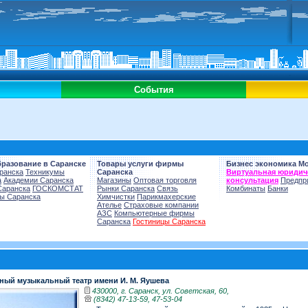
События
бразование в Саранске
Товары услуги фирмы
Бизнес экономика М
ранска
Техникумы
Саранска
Виртуальная юридич
а
Академии Саранска
Магазины
Оптовая торговля
консультация
Предпр
Саранска
ГОСКОМСТАТ
Рынки Саранска
Связь
Комбинаты
Банки
ы Саранска
Химчистки
Парикмахерские
Ателье
Страховые компании
АЗС
Компьютерные фирмы
Саранска
Гостиницы Саранска
ный музыкальный театр имени И. М. Яушева
430000, г. Саранск, ул. Советская, 60,
(8342) 47-13-59, 47-53-04