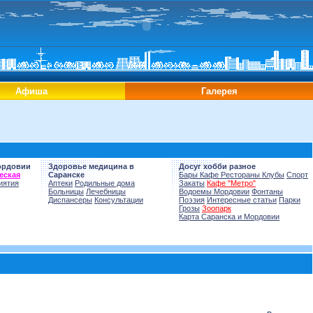
Афиша
Галерея
ордовии
Здоровье медицина в
Досуг хобби разное
еская
Саранске
Бары Кафе Рестораны Клубы
Спорт
иятия
Аптеки
Родильные дома
Закаты
Кафе "Метро"
Больницы
Лечебницы
Водоемы Мордовии
Фонтаны
Диспансеры
Консультации
Поэзия
Интересные статьи
Парки
Грозы
Зоопарк
Карта Саранска и Мордовии