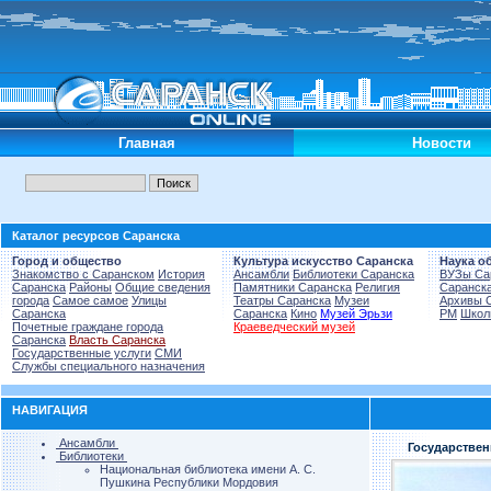
Главная
Новости
Каталог ресурсов Саранска
Город и общество
Культура искусство Саранска
Наука о
Знакомство с Саранском
История
Ансамбли
Библиотеки Саранска
ВУЗы Са
Саранска
Районы
Общие сведения
Памятники Саранска
Религия
Саранск
города
Самое самое
Улицы
Театры Саранска
Музеи
Архивы 
Саранска
Саранска
Кино
Музей Эрьзи
РМ
Школ
Почетные граждане города
Краеведческий музей
Саранска
Власть Саранска
Государственные услуги
СМИ
Службы специального назначения
НАВИГАЦИЯ
Ансамбли
Государствен
Библиотеки
Национальная библиотека имени А. С.
Пушкина Республики Мордовия