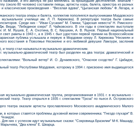
его название, и его амплуа не раз менялись за прошедшие десятилетия. Вначале -
пу (около 80 человек) составили певцы, артисты хора, балета, оркестра из разных
 и классические произведения - "Веселая вдова", "Цыганская любовь" Ф. Легара, и
бликанского театра оперы и балета, коллектив пополнялся выпускниками Мордовского
е музыкальное училище им. Л. П. Кирюкова). В репертуаре театра были самые
озиторов. Среди них - "Иван Сусанин" М. Глинки, "Царская невеста" Н. Римского-
Дж. Верди, "Лебединое озеро" Л. Чайковского. В эти годы в спектаклях выступали
: И. М. Яушев, Е. А. Охотина, В. С. Киушкин, А. В. Яшнов. Первый национальный
 свет рампы в 1943 г., а в 1945 г. был удостоен первой премии на Всероссийском
. саранская публика услышала и первую в Мордовии оперу Л. Кирюкова "Несмеян и
нского восстания в Поволжье Несмеяне и его любимой девушке Ламзури, заслонив
), и театр стал называться музыкально-драматическим.
г. музыкально-драматический театр был разделен на два театра: драматический и
пектаклями: "Вольный ветер" И. О. Дунаевского, "Опасное сходство" Г. Цабадзе,
альный театр Республики Мордовия, которому в 1994 г. присвоено имя выдающегося
кая музыкально-драматическая труппа, реорганизованная в 1931 г. в музыкально -
ский театр. Театр открылся в 1935 г. спектаклем "Гроза" по пьесе А. Островского
ого театра оказали артисты прославленного Московского академического Малого
и, в которых ставятся проблемы духовной жизни современника: "Гнездо глухаря" В.
 Чхаидзе.
х. Для них с успехом идут музыкальные сказки: "Сокровища Бразилии" М-К. Машаду,
. Марычева, "Два клена" Е. Шварца.