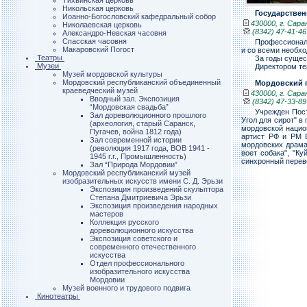
Тихвинская церковь
Никольская церковь
Государствен
Иоанно-Богословский кафедральный собор
430000, г. Саран
Николаевская церковь
(8342) 47-41-46
Александро-Невская часовня
Спасская часовня
Профессиональ
Макаровский Погост
и со всеми необ
Театры
За годы сущес
Музеи
Директором те
Музей мордовской культуры
Мордовский республиканский объединенный
Мордовский 
краеведческий музей
430000, г. Сара
Вводный зал. Экспозиция
(8342) 47-33-89
“Мордовская свадьба”
Учрежден Пост
Зал дореволюционного прошлого
Угол для сирот" в
(археология, старый Саранск,
мордовской нацио
Пугачев, война 1812 года)
артист РФ и РМ В
Зал современной истории
мордовских драмат
(революция 1917 года, ВОВ 1941 -
воет собака", "К
1945 г.г., Промышленность)
синхронный перево
Зал “Природа Мордовии”
Мордовский республиканский музей
изобразительных искусств имени С. Д. Эрьзи
Экспозиция произведений скульптора
Степана Дмитриевича Эрьзи
Экспозиция произведения народных
мастеров
Коллекция русского
дореволюционного искусства
Экспозиция советского и
современного отечественного
искусства
Отдел профессионального
изобразительного искусства
Мордовии
Музей военного и трудового подвига
Кинотеатры