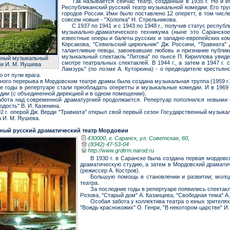
Так называется сейчас театр, созданный в 1935 г. Но и 
Республиканский русский театр музыкальной комедии. Его труп
городов России. Ими было поставлено 12 оперетт, в том числе
совсем новые - "Холопка" Н. Стрельникова.
С 1937 по 1941 и с 1943 по 1948 г., получив статус респу
музыкально-драматического техникума (ныне это Саранско
известные оперы и балеты русских и западно-европейских комп
Корсакова, "Севильский цирюльник" Дж. Россини, "Травиата" 
талантливые певцы, завоевавшие любовь и признание публики
музыкальный спектакль "Литова" по пьесе П. Кириллова увидел
нный музыкальный
смотре театральных спектаклей. В 1944 г., а затем в 1947 г
ни И. М. Яушева
Ламзурь" (по поэме А. Куторкина) - о предводителе крестья
 от пули врага.
ного перерыва в Мордовском театре драмы была создана музыкальная труппа (1959 г.
 годы в репертуаре стали преобладать оперетты и музыкальные комедии. И в 1969 
дии (с объединенной дирекцией и в одном помещении).
абота над современной драматургией продолжается. Репертуар пополнился новыми с
дость" В. И. Казенина.
92 г. оперой Дж. Верди "Травиата" открыл свой первый сезон Государственный музык
 И. М. Яушева.
ный русский драматический театр Мордовии
430000, г. Саранск, ул. Советская, 60,
(8342) 47-53-04
http://www.grdtrm.narod.ru
В 1930 г. в Саранске была создана первая мордовс
драматическую студию, а затем в Мордовский драматиче
(режиссер А. Костров).
Большую помощь в становлении и развитии; молод
театра.
За последние годы в репертуаре появились спектакл
Розова, "Старый дом" А. Казанцева, "Свободная тема" А.
Особая забота у коллектива театра о юных зрителя
"Вождь краснокожих" О. Генри, "В некотором царстве" И