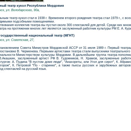
ный театр кукол Республики Мордовия
ск, ул. Володарского, 90а,
ным театр кукол стал в 1938 г. Временем второго рождения театра стал 1979 г., с в
ходимыми подсобными помещениями.
твования коллектив театра вы пустил около 300 спектаклей для детей. Среди них мно
атра на протяжении многих лет является заслуженный работник культуры РМ Е. А. Ку
государственный национальный театр (МГНТ)
нск, ул. Советская, 27,
ановлением Совета Министров Мордовской АССР от 31 июля 1989 г. Первый театраль
 постановке В. Черменева. Первыми артистами театра стали выпускники театрального
нальности Министерством культуры Мордовии. В дальнейшем труппа театра пополнил
.Акашкин, заслуженный артист РФ В. Гудожников, Н. Храмов, заслуженные работн
ургов: А. Пудина "В пустом доме люди", "Анахореты, или Угол для сирот", К. Абрамо
уйгорож", К. Петровой "По - старинке", а также пьесы русских и зарубежных автор
д спектаклей на русский язык.