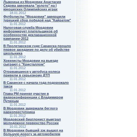
Лыжница из Мордовии Анастасия
Седова завоевала "золото" на I
юношеских Олимпийских играх
18.01.2012
Футболисты "Мордовии" завершили
турецкий сбор победой над "Кайратом"
11.01.2012
Налоговая служба Мордовии
информирует плательщиков об
особенностях декларационной
кампании-2012
11.01.2012
В Пролетарском суде Саранска прошло
первое заседание по делу об убийстве
школьника
11.01.2012
Хоккеисты Мордовии на выезде
сыграют с "Кристаллом"
11.01.2012
Оторвавшиеся у автобуса колеса
привели в серьезному ДТП
11.01.2012
В Саранске с начала года подорожало
такси
11.01.2012
Глава РМ принял участие в
видеоконференции с Владимиром
Путиным
11.01.2012
В Мордовии задержали беглого
наркопреступника
11.01.2012
Мордовский биатлонист выиграл
молодежное первенство России
10.01.2012
В Мордовии бывший зэк вышел на
большую дорогу за автомобилем