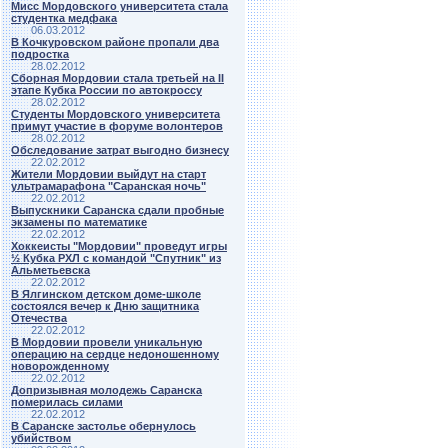
Мисс Мордовского университета стала
студентка медфака
06.03.2012
В Кочкуровском районе пропали два
подростка
28.02.2012
Сборная Мордовии стала третьей на II
этапе Кубка России по автокроссу
28.02.2012
Студенты Мордовского университета
примут участие в форуме волонтеров
28.02.2012
Обследование затрат выгодно бизнесу
22.02.2012
Жители Мордовии выйдут на старт
ультрамарафона "Саранская ночь"
22.02.2012
Выпускники Саранска сдали пробные
экзамены по математике
22.02.2012
Хоккеисты "Мордовии" проведут игры
½ Кубка РХЛ с командой "Спутник" из
Альметьевска
22.02.2012
В Ялгинском детском доме-школе
состоялся вечер к Дню защитника
Отечества
22.02.2012
В Мордовии провели уникальную
операцию на сердце недоношенному
новорожденному
22.02.2012
Допризывная молодежь Саранска
померилась силами
22.02.2012
В Саранске застолье обернулось
убийством