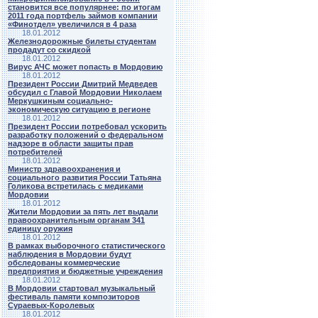
становится все популярнее: по итогам
2011 года портфель займов компании
«Финотдел» увеличился в 4 раза
18.01.2012
Железнодорожные билеты студентам
продадут со скидкой
18.01.2012
Вирус АЧС может попасть в Мордовию
18.01.2012
Президент России Дмитрий Медведев
обсудил с Главой Мордовии Николаем
Меркушкиным социально-
экономическую ситуацию в регионе
18.01.2012
Президент России потребовал ускорить
разработку положений о федеральном
надзоре в области защиты прав
потребителей
18.01.2012
Министр здравоохранения и
социального развития России Татьяна
Голикова встретилась с медиками
Мордовии
18.01.2012
Жители Мордовии за пять лет выдали
правоохранительным органам 341
единицу оружия
18.01.2012
В рамках выборочного статистического
наблюдения в Мордовии будут
обследованы коммерческие
предприятия и бюджетные учреждения
18.01.2012
В Мордовии стартовал музыкальный
фестиваль памяти композиторов
Сураевых-Королевых
18.01.2012