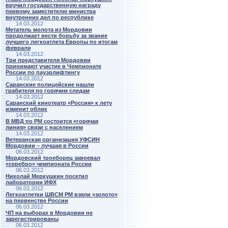
вручил государственную награду
первому заместителю министра
внутренних дел по республике
14.03.2012
Метатель молота из Мордовии
продолжает вести борьбу за звание
лучшего легкоатлета Европы по итогам
февраля
14.03.2012
Три представителя Мордовии
принимают участие в Чемпионате
России по пауэрлифтингу
14.03.2012
Саранские полицейские нашли
грабителя по горячим следам
14.03.2012
Саранский кинотеатр «Россия» к лету
изменит облик
14.03.2012
В МВД по РМ состоится «горячая
линия» связи с населением
14.03.2012
Ветеранская организация УФСИН
Мордовии – лучшая в России
06.03.2012
Мордовский троеборец завоевал
«серебро» чемпионата России
06.03.2012
Николай Меркушкин посетил
лаборатории ИФХ
06.03.2012
Легкоатлетки ШВСМ РМ взяли «золото»
на первенстве России
06.03.2012
ЧП на выборах в Мордовии не
зарегистрированы
06.03.2012