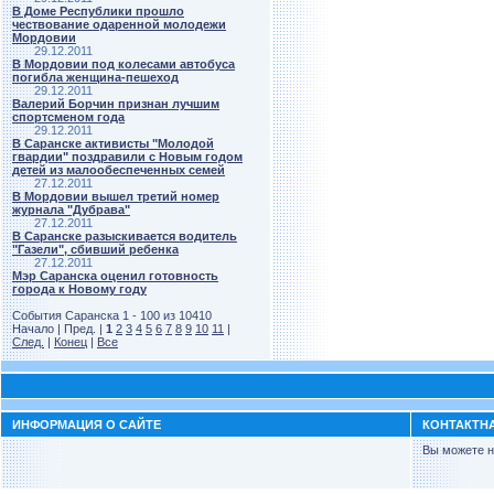
В Доме Республики прошло
чествование одаренной молодежи
Мордовии
29.12.2011
В Мордовии под колесами автобуса
погибла женщина-пешеход
29.12.2011
Валерий Борчин признан лучшим
спортсменом года
29.12.2011
В Саранске активисты "Молодой
гвардии" поздравили с Новым годом
детей из малообеспеченных семей
27.12.2011
В Мордовии вышел третий номер
журнала "Дубрава"
27.12.2011
В Саранске разыскивается водитель
"Газели", сбивший ребенка
27.12.2011
Мэр Саранска оценил готовность
города к Новому году
События Саранска 1 - 100 из 10410
Начало | Пред. |
1
2
3
4
5
6
7
8
9
10
11
|
След.
|
Конец
|
Все
ИНФОРМАЦИЯ О САЙТЕ
КОНТАКТН
Вы можете н