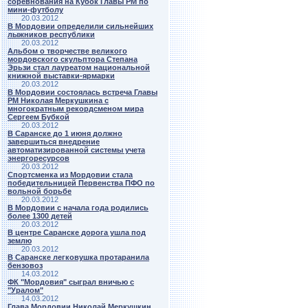
соревнования на Кубок Главы РМ по
мини-футболу
20.03.2012
В Мордовии определили сильнейших
лыжников республики
20.03.2012
Альбом о творчестве великого
мордовского скульптора Степана
Эрьзи стал лауреатом национальной
книжной выставки-ярмарки
20.03.2012
В Мордовии состоялась встреча Главы
РМ Николая Меркушкина с
многократным рекордсменом мира
Сергеем Бубкой
20.03.2012
В Саранске до 1 июня должно
завершиться внедрение
автоматизированной системы учета
энергоресурсов
20.03.2012
Спортсменка из Мордовии стала
победительницей Первенства ПФО по
вольной борьбе
20.03.2012
В Мордовии с начала года родились
более 1300 детей
20.03.2012
В центре Саранске дорога ушла под
землю
20.03.2012
В Саранске легковушка протаранила
бензовоз
14.03.2012
ФК "Мордовия" сыграл вничью с
"Уралом"
14.03.2012
Глава Мордовии Николай Меркушкин