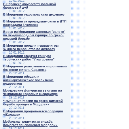
10.01.2012
В Саранске «вырастет» большой
бронзовый дуб
10.01.2012
В Мордовии техосмотр стал дешевлеv
10.01.2012
В Мордовии за прошедшие сутки в ДТП
пострадали 5 человек
10.01.2012
Борец из Мордовии завоевал "золото"
на международном турнире по греко-
римской борьбе
10.01.2012
В Мордовии прошли первые игры
зимнего первенства по футболу
10.01.2012
В Мордовии стартует конкурс
творческих работ "Угол зрения"
10.01.2012
В Мордовии разыскивается пропавший
без вести житель Саранска
29.12.2011
В Мордовии обсудили
антинаркотическое воспитание
подростков
29.12.2011
Мордовские фигуристы выступят на
чемпионате Европы в Шеффилде
29.12.2011
Чемпионат России по греко-римской
борьбе пройдет в Мордовии
29.12.2011
В Мордовии продолжается операция
«Жилище»
29.12.2011
Мобильная клиентская служба
помогает пенсионерам Мордовии
29.12.2011