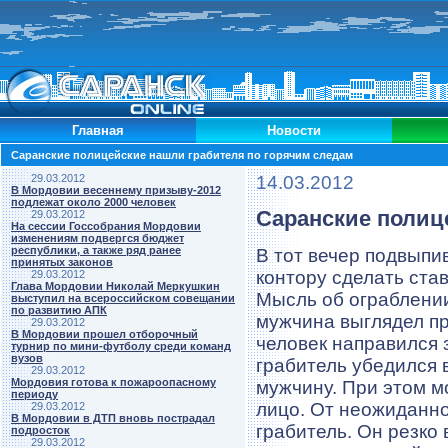
Главная
Новости
Саранские полицейские нашли грабителя по горячим следам
29.03.2012
14.03.2012
В Мордовии весеннему призыву-2012
подлежат около 2000 человек
Саранские полиц
29.03.2012
На сессии Госсобрания Мордовии
изменениям подвергся бюджет
республики, а также ряд ранее
В тот вечер подвыпи
принятых законов
контору сделать ста
29.03.2012
Глава Мордовии Николай Меркушкин
Мысль об ограблении
выступил на всероссийском совещании
по развитию АПК
мужчина выглядел пр
29.03.2012
В Мордовии прошел отборочный
человек направился 
турнир по мини-футболу среди команд
вузов
грабитель убедился 
29.03.2012
Мордовия готова к пожароопасному
мужчину. При этом м
периоду
лицо. От неожиданно
29.03.2012
В Мордовии в ДТП вновь пострадал
грабитель. Он резко 
подросток
29.03.2012