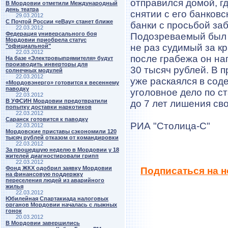
отправился домой, г
В Мордовии отметили Международный
день театра
снятии с его банков
29.03.2012
С Почтой России «eBay» станет ближе
банки с просьбой за
22.03.2012
Федерация универсального боя
Подозреваемый был 
Мордовии приобрела статус
не раз судимый за к
"официальной"
22.03.2012
после грабежа он на
На базе «Электровыпрямителя» будут
производить инверторы для
30 тысяч рублей. В 
солнечных модулей
22.03.2012
уже раскаялся в сод
«Мордовэнерго» готовится к весеннему
паводку
уголовное дело по с
22.03.2012
В УФСИН Мордовии предотвратили
до 7 лет лишения св
попытку доставки наркотиков
22.03.2012
Саранск готовится к паводку
РИА "Столица-С"
22.03.2012
Мордовские приставы сэкономили 120
тысяч рублей отказом от командировки
22.03.2012
За прошедшую неделю в Мордовии у 18
жителей диагностировали грипп
22.03.2012
Фонд ЖКХ одобрил заявку Мордовии
Подписаться на 
на финансовую поддержку
переселения людей из аварийного
жилья
22.03.2012
Юбилейная Спартакиада налоговых
органов Мордовии началась с лыжных
гонок
20.03.2012
В Мордовии завершились