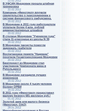
22.02.2012
В УФСИН Мордовии прошла штабная
тренировка
22.02.2012
Компании «Финотдел» вручили
свидетельство о присоединении к
системе финансового омбудсмена.
20.02.2012
В Мордовии в 2011 году работодатели
уплатили более 4 млн. рублей
административных штрафов
20.02.2012
В столице Мордовии "Учеником года"
стала 11-классница из школы N 39
20.02.2012
В Мордовии таксисты помогли
задержать грабителя
20.02.2012
Воспитанники приюта "Надежда"
посетили Госавтоинспекцию Мордовии
20.02.2012
Биатлонист из Мордовии стал
участником Чемпионата мира в
Рупольдинге
20.02.2012
В Мордовии наградили лучших
инженеров
20.02.2012
В Мордовии около 4 тысяч человек
болеют ОРВИ
16.02.2012
В 2011 году «Финотдел» предоставил
малому бизнесу 681 миллион руб.!
01.02.2012
Золотой заем для малого бизнеса
(Финотдел, ОАО)
28.01.2012
Микрофинансирование в России