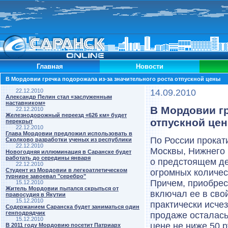
Главная
Новости
В Мордовии гречка подорожала из-за значительного роста отпускной цены
22.12.2010
14.09.2010
Александр Пелин стал «заслуженным
наставником»
В Мордовии гр
22.12.2010
Железнодорожный переезд «626 км» будет
отпускной це
перекрыт
22.12.2010
Глава Мордовии предложил использовать в
По России прокат
Сколково разработки ученых из республики
22.12.2010
Москвы, Нижнего 
Новогодняя иллюминация в Саранске будет
работать до середины января
о предстоящем де
22.12.2010
Студент из Мордовии в легкоатлетическом
огромных количес
турнире завоевал "серебро"
Причем, приобрест
15.12.2010
Житель Мордовии пытался скрыться от
включал ее в свой
правосудия в Якутии
15.12.2010
практически исче
Содержанием Саранска будет заниматься один
генподрядчик
продаже осталась
15.12.2010
цене не ниже 50 р
В 2011 году Мордовию посетит Патриарх