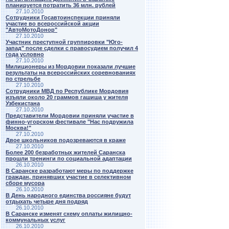
планируется потратить 36 млн. рублей
27.10.2010
Сотрудники Госавтоинспекции приняли
участие во всероссийской акции
"АвтоМотоДонор"
27.10.2010
Участник преступной группировки "Юго-
запад" после сделки с правосудием получил 4
года условно
27.10.2010
Милиционеры из Мордовии показали лучшие
результаты на всероссийских соревнованиях
по стрельбе
27.10.2010
Сотрудники МВД по Республике Мордовия
изъяли около 20 граммов гашиша у жителя
Узбекистана
27.10.2010
Представители Мордовии приняли участие в
финно-угорском фестивале "Нас подружила
Москва!"
27.10.2010
Двое школьников подозреваются в краже
27.10.2010
Более 200 безработных жителей Саранска
прошли тренинги по социальной адаптации
26.10.2010
В Саранске разработают меры по поддержке
граждан, принявших участие в селективном
сборе мусора
26.10.2010
В День народного единства россияне будут
отдыхать четыре дня подряд
26.10.2010
В Саранске изменят схему оплаты жилищно-
коммунальных услуг
26.10.2010