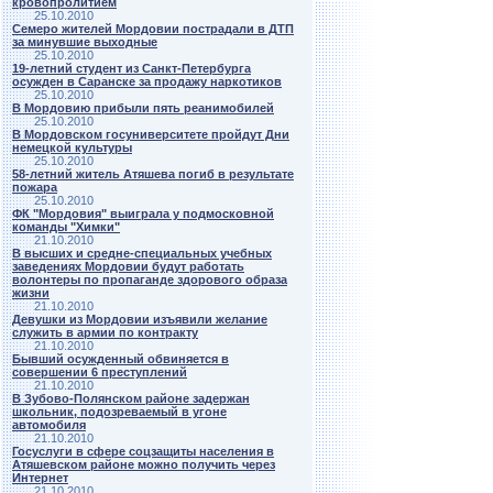
кровопролитием
25.10.2010
Семеро жителей Мордовии пострадали в ДТП
за минувшие выходные
25.10.2010
19-летний студент из Санкт-Петербурга
осужден в Саранске за продажу наркотиков
25.10.2010
В Мордовию прибыли пять реанимобилей
25.10.2010
В Мордовском госуниверситете пройдут Дни
немецкой культуры
25.10.2010
58-летний житель Атяшева погиб в результате
пожара
25.10.2010
ФК "Мордовия" выиграла у подмосковной
команды "Химки"
21.10.2010
В высших и средне-специальных учебных
заведениях Мордовии будут работать
волонтеры по пропаганде здорового образа
жизни
21.10.2010
Девушки из Мордовии изъявили желание
служить в армии по контракту
21.10.2010
Бывший осужденный обвиняется в
совершении 6 преступлений
21.10.2010
В Зубово-Полянском районе задержан
школьник, подозреваемый в угоне
автомобиля
21.10.2010
Госуслуги в сфере соцзащиты населения в
Атяшевском районе можно получить через
Интернет
21.10.2010