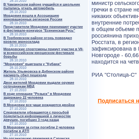
28.10.2010
министр сельског
В Чамзинском районе учащийся и школьник
пытались угнать автомобиль
гречки в стране 
28.10.2010
никаких объектив
Мордовия вошла в Ассоциацию
инновационных регионов России
внутренние потре
28.10.2010
Представители Мордовии принимают участие
в общем объеме п
в фестивале-конкурсе "Есенинская Русь"
28.10.2010
россиянина прихо
В Торбеевском районе огонь повредил
Росстата, в регио
кровлю зерносклада
28.10.2010
зафиксирована в К
Мордовские спортсмены примут участие в VII-
м всероссийском юношеском фестивале
Новгороде - 60,6
борьбы
28.10.2010
находится на четв
"Мордовия" выиграла у "Кубани"
28.10.2010
Житель Ульяновска в Дубенском районе
РИА "Столица-С"
насмерть сбил пешехода
28.10.2010
Двое жителей Мордовии выдали оружие
сотрудникам МВД
27.10.2010
В ходе операции "Розыск" в Мордовии
задержано 22 человека
Подписаться н
27.10.2010
В Мордовии все чаще рождаются двойни
27.10.2010
Следователи обращаются с просьбой
поделиться информацией о личностях
девушек, погибших 3 года назад
27.10.2010
В Мордовии за сутки погибли 2 человека
погибли в ДТП
27.10.2010
На организацию движения в Саранске