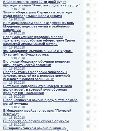
В Саранске в течение 10-ти дней будет
проходить акция "Качество социальных услуг"
19.10.2010
Зимняя уборка улиц Саранска в этом году
будет проводиться в новом режиме
19.10.2010
В Ромодановском районе задержан житель
Мордовии, подозреваемый в разбойном
нападении
19.10.2010
Владимир Сушков предложил более
тщательно проработать оформление Храма
Казанской Иконы Божией Матери
18.10.2010
ФК "Мордовия" сыграла вничью с "Лучом-
Энергией" из Владивостока
18.10.2010
В столице Мордовии обсудили вопросы
антинаркотической политики
18.10.2010
Предприятия из Мордовии завоевали 7
золотых медалей на агропромышленной
выставке "Золотая осень-2010"
18.10.2010
В столице Мордовии открывается "Школа
волонтеров", в которой курс обучения
пройдут 100 школьников
18.10.2010
В Ковылкинском районе в результате пожара
погиб мужчина
18.10.2010
В Мордовии пройдет операция "Пожилой
пешеход"
18.10.2010
В Саранске обнаружен схрон с оружием
18.10.2010
В Старошайговском районе выявлено