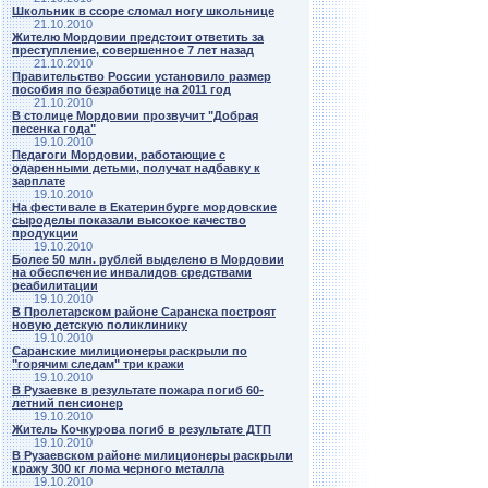
Школьник в ссоре сломал ногу школьнице
21.10.2010
Жителю Мордовии предстоит ответить за
преступление, совершенное 7 лет назад
21.10.2010
Правительство России установило размер
пособия по безработице на 2011 год
21.10.2010
В столице Мордовии прозвучит "Добрая
песенка года"
19.10.2010
Педагоги Мордовии, работающие с
одаренными детьми, получат надбавку к
зарплате
19.10.2010
На фестивале в Екатеринбурге мордовские
сыроделы показали высокое качество
продукции
19.10.2010
Более 50 млн. рублей выделено в Мордовии
на обеспечение инвалидов средствами
реабилитации
19.10.2010
В Пролетарском районе Саранска построят
новую детскую поликлинику
19.10.2010
Саранские милиционеры раскрыли по
"горячим следам" три кражи
19.10.2010
В Рузаевке в результате пожара погиб 60-
летний пенсионер
19.10.2010
Житель Кочкурова погиб в результате ДТП
19.10.2010
В Рузаевском районе милиционеры раскрыли
кражу 300 кг лома черного металла
19.10.2010