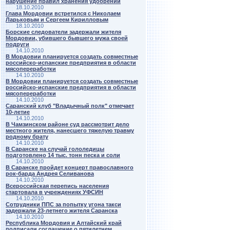
нарушение правил хранения удобрений
18.10.2010
Глава Мордовии встретился с Николаем
Ларьковым и Сергеем Кирилловым
18.10.2010
Борские следователи задержали жителя
Мордовии, убившего бывшего мужа своей
подруги
14.10.2010
В Мордовии планируется создать совместные
российско-испанские предприятия в области
мясопереработки
14.10.2010
В Мордовии планируется создать совместные
российско-испанские предприятия в области
мясопереработки
14.10.2010
Саранский клуб "Владычный полк" отмечает
10-летие
14.10.2010
В Чамзинском районе суд рассмотрит дело
местного жителя, нанесшего тяжелую травму
родному брату
14.10.2010
В Саранске на случай гололедицы
подготовлено 14 тыс. тонн песка и соли
14.10.2010
В Саранске пройдет концерт православного
рок-барда Андрея Селиванова
14.10.2010
Всероссийская перепись населения
стартовала в учреждениях УФСИН
14.10.2010
Сотрудники ППС за попытку угона такси
задержали 23-летнего жителя Саранска
14.10.2010
Республика Мордовия и Алтайский край
подписали соглашение о пятилетнем