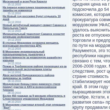
Московский и всея Руси Кирилл
средняя цена на 
15.12.2010
На период новогодних праздников почтовые
подскочила до 54
тарифы не изменятся
15.12.2010
комиссия, котора
На Новый год россияне будут отдыхать 10
прокуратура совм
дней
14.12.2010
мордовским УФАС 
Новый автобусный маршрут свяжет Саранск и
Напольную Тавлу
удалось выяснить,
14.12.2010
Муниципальный транспорт Саранск оснастят
роста ее отпускно
речевыми информаторами
торговли и предп
14.12.2010
В столице Мордовии осуждена женщина,
по пути на мордо
искусавшая инспектора ДПС
14.12.2010
Разумеется, это т
В Мордовии индивидуальный
предприниматель привлечен к
республики нацен
ответственности за незаконную разработку
связано с тем, чт
карьера
14.12.2010
2006-2008 годах.
Пожар в Торбеевском районе произошел из-за
неправильной эксплуатации плиты
следствие, рост 
14.12.2010
Двое жителей Кадошкинского района
стране стоимость
задержаны за грабеж
стабилизирует но
28.10.2010
Мордовские борцы греко-римского стиля
край. В этом год
примут участие в ХХV-м всероссийском
турнире
выращивания этой
28.10.2010
Более 450 граждан за 9 месяцев обратились в
октябре. Кстати,
Следственное управление Мордовии
развития села» пр
28.10.2010
В Мордовии стартовал второй этап операции
крупу продавали 
"Быт"