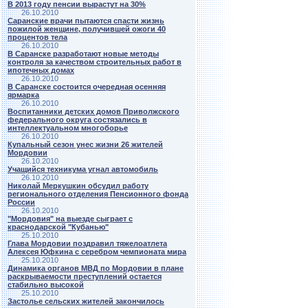
В 2013 году пенсии вырастут на 30%
26.10.2010
Саранские врачи пытаются спасти жизнь
пожилой женщине, получившей ожоги 40
процентов тела
26.10.2010
В Саранске разработают новые методы
контроля за качеством строительных работ в
ипотечных домах
26.10.2010
В Саранске состоится очередная осенняя
ярмарка
26.10.2010
Воспитанники детских домов Приволжского
федерального округа состязались в
интеллектуальном многоборье
26.10.2010
Купальный сезон унес жизни 26 жителей
Мордовии
26.10.2010
Учащийся техникума угнал автомобиль
26.10.2010
Николай Меркушкин обсудил работу
регионального отделения Пенсионного фонда
России
26.10.2010
"Мордовия" на выезде сыграет с
краснодарской "Кубанью"
25.10.2010
Глава Мордовии поздравил тяжелоатлета
Алексея Юфкина с серебром чемпионата мира
25.10.2010
Динамика органов МВД по Мордовии в плане
раскрываемости преступлений остается
стабильно высокой
25.10.2010
Застолье сельских жителей закончилось