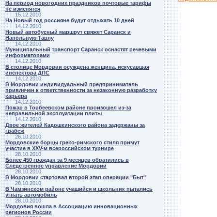
На период новогодних праздников почтовые тарифы
не изменятся
15.12.2010
На Новый год россияне будут отдыхать 10 дней
14.12.2010
Новый автобусный маршрут свяжет Саранск и
Напольную Тавлу
14.12.2010
Муниципальный транспорт Саранск оснастят речевыми
информаторами
14.12.2010
В столице Мордовии осуждена женщина, искусавшая
инспектора ДПС
14.12.2010
В Мордовии индивидуальный предприниматель
привлечен к ответственности за незаконную разработку
карьера
14.12.2010
Пожар в Торбеевском районе произошел из-за
неправильной эксплуатации плиты
14.12.2010
Двое жителей Кадошкинского района задержаны за
грабеж
28.10.2010
Мордовские борцы греко-римского стиля примут
участие в ХХV-м всероссийском турнире
28.10.2010
Более 450 граждан за 9 месяцев обратились в
Следственное управление Мордовии
28.10.2010
В Мордовии стартовал второй этап операции "Быт"
28.10.2010
В Чамзинском районе учащийся и школьник пытались
угнать автомобиль
28.10.2010
Мордовия вошла в Ассоциацию инновационных
регионов России