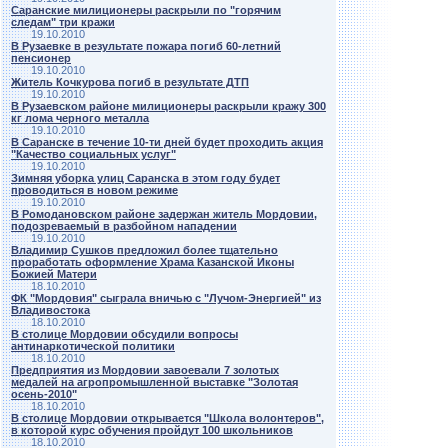
Саранские милиционеры раскрыли по "горячим
следам" три кражи
19.10.2010
В Рузаевке в результате пожара погиб 60-летний
пенсионер
19.10.2010
Житель Кочкурова погиб в результате ДТП
19.10.2010
В Рузаевском районе милиционеры раскрыли кражу 300
кг лома черного металла
19.10.2010
В Саранске в течение 10-ти дней будет проходить акция
"Качество социальных услуг"
19.10.2010
Зимняя уборка улиц Саранска в этом году будет
проводиться в новом режиме
19.10.2010
В Ромодановском районе задержан житель Мордовии,
подозреваемый в разбойном нападении
19.10.2010
Владимир Сушков предложил более тщательно
проработать оформление Храма Казанской Иконы
Божией Матери
18.10.2010
ФК "Мордовия" сыграла вничью с "Лучом-Энергией" из
Владивостока
18.10.2010
В столице Мордовии обсудили вопросы
антинаркотической политики
18.10.2010
Предприятия из Мордовии завоевали 7 золотых
медалей на агропромышленной выставке "Золотая
осень-2010"
18.10.2010
В столице Мордовии открывается "Школа волонтеров",
в которой курс обучения пройдут 100 школьников
18.10.2010