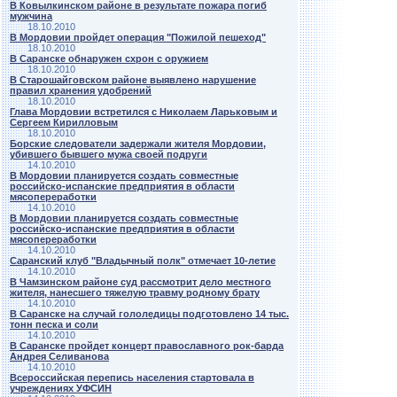
В Ковылкинском районе в результате пожара погиб
мужчина
18.10.2010
В Мордовии пройдет операция "Пожилой пешеход"
18.10.2010
В Саранске обнаружен схрон с оружием
18.10.2010
В Старошайговском районе выявлено нарушение
правил хранения удобрений
18.10.2010
Глава Мордовии встретился с Николаем Ларьковым и
Сергеем Кирилловым
18.10.2010
Борские следователи задержали жителя Мордовии,
убившего бывшего мужа своей подруги
14.10.2010
В Мордовии планируется создать совместные
российско-испанские предприятия в области
мясопереработки
14.10.2010
В Мордовии планируется создать совместные
российско-испанские предприятия в области
мясопереработки
14.10.2010
Саранский клуб "Владычный полк" отмечает 10-летие
14.10.2010
В Чамзинском районе суд рассмотрит дело местного
жителя, нанесшего тяжелую травму родному брату
14.10.2010
В Саранске на случай гололедицы подготовлено 14 тыс.
тонн песка и соли
14.10.2010
В Саранске пройдет концерт православного рок-барда
Андрея Селиванова
14.10.2010
Всероссийская перепись населения стартовала в
учреждениях УФСИН