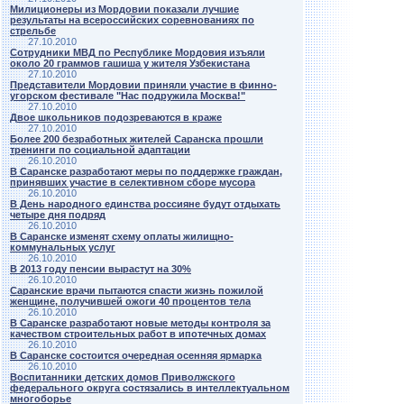
Милиционеры из Мордовии показали лучшие
результаты на всероссийских соревнованиях по
стрельбе
27.10.2010
Сотрудники МВД по Республике Мордовия изъяли
около 20 граммов гашиша у жителя Узбекистана
27.10.2010
Представители Мордовии приняли участие в финно-
угорском фестивале "Нас подружила Москва!"
27.10.2010
Двое школьников подозреваются в краже
27.10.2010
Более 200 безработных жителей Саранска прошли
тренинги по социальной адаптации
26.10.2010
В Саранске разработают меры по поддержке граждан,
принявших участие в селективном сборе мусора
26.10.2010
В День народного единства россияне будут отдыхать
четыре дня подряд
26.10.2010
В Саранске изменят схему оплаты жилищно-
коммунальных услуг
26.10.2010
В 2013 году пенсии вырастут на 30%
26.10.2010
Саранские врачи пытаются спасти жизнь пожилой
женщине, получившей ожоги 40 процентов тела
26.10.2010
В Саранске разработают новые методы контроля за
качеством строительных работ в ипотечных домах
26.10.2010
В Саранске состоится очередная осенняя ярмарка
26.10.2010
Воспитанники детских домов Приволжского
федерального округа состязались в интеллектуальном
многоборье