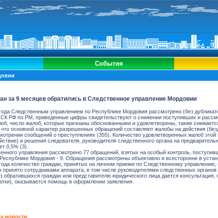
События
довии
ан за 9 месяцев обратились в Следственное управление Мордовии
 года Следственным управлением по Республике Мордовия рассмотрено (без дубликато
 СК РФ по РМ, приведенные цифры свидетельствуют о снижении поступивших и рассм
об, число жалоб, которые признаны обоснованными и удовлетворены, также снижаетс
 что основной характер разрешенных обращений составляют жалобы на действия (безд
мотрении сообщений о преступлениях (355). Количество удовлетворенных жалоб этой 
ействие) и решения следователя, руководителя следственного органа на предварител
т 0,5% (3).
нного управления рассмотрено 77 обращений, взятых на особый контроль, поступивш
 Республике Мордовия - 9. Обращения рассмотрены объективно и всесторонне в устан
года количество граждан, принятых на личном приеме по Следственному управлению, 
н принято сотрудниками аппарата, в том числе руководителями следственных органов
з обратившихся граждан или представителю юридического лица дается консультация, 
атки), оказывается помощь в оформлении заявления.
а новости