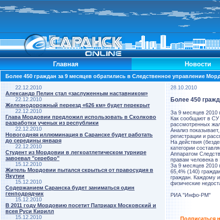
Главная
Новости
Более 450 граждан за 9 месяцев обратились в Следственное управление Мор
22.12.2010
28.10.2010
Александр Пелин стал «заслуженным наставником»
22.12.2010
Более 450 гражд
Железнодорожный переезд «626 км» будет перекрыт
22.12.2010
За 9 месяцев 2010
Глава Мордовии предложил использовать в Сколково
Как сообщают в СУ
разработки ученых из республики
рассмотренных жал
22.12.2010
Анализ показывает,
Новогодняя иллюминация в Саранске будет работать
регистрации и расс
до середины января
На действия (безд
22.12.2010
категории составляе
Студент из Мордовии в легкоатлетическом турнире
Аппаратом Следстве
завоевал "серебро"
правам человека в
15.12.2010
За 9 месяцев 2010 
Житель Мордовии пытался скрыться от правосудия в
65,4% (140) гражда
Якутии
граждан. Каждому и
15.12.2010
физические недост
Содержанием Саранска будет заниматься один
генподрядчик
РИА "Инфо-РМ"
15.12.2010
В 2011 году Мордовию посетит Патриарх Московский и
всея Руси Кирилл
15.12.2010
Подписаться н