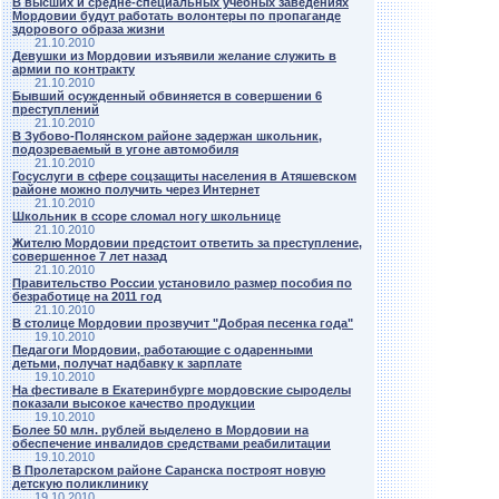
В высших и средне-специальных учебных заведениях
Мордовии будут работать волонтеры по пропаганде
здорового образа жизни
21.10.2010
Девушки из Мордовии изъявили желание служить в
армии по контракту
21.10.2010
Бывший осужденный обвиняется в совершении 6
преступлений
21.10.2010
В Зубово-Полянском районе задержан школьник,
подозреваемый в угоне автомобиля
21.10.2010
Госуслуги в сфере соцзащиты населения в Атяшевском
районе можно получить через Интернет
21.10.2010
Школьник в ссоре сломал ногу школьнице
21.10.2010
Жителю Мордовии предстоит ответить за преступление,
совершенное 7 лет назад
21.10.2010
Правительство России установило размер пособия по
безработице на 2011 год
21.10.2010
В столице Мордовии прозвучит "Добрая песенка года"
19.10.2010
Педагоги Мордовии, работающие с одаренными
детьми, получат надбавку к зарплате
19.10.2010
На фестивале в Екатеринбурге мордовские сыроделы
показали высокое качество продукции
19.10.2010
Более 50 млн. рублей выделено в Мордовии на
обеспечение инвалидов средствами реабилитации
19.10.2010
В Пролетарском районе Саранска построят новую
детскую поликлинику
19.10.2010