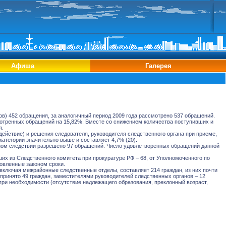
Афиша
Галерея
в) 452 обращения, за аналогичный период 2009 года рассмотрено 537 обращений.
отренных обращений на 15,82%. Вместе со снижением количества поступивших и
я.
ействие) и решения следователя, руководителя следственного органа при приеме,
категории значительно выше и составляет 4,7% (20).
ьном следствии разрешено 97 обращений. Число удовлетворенных обращений данной
их из Следственного комитета при прокуратуре РФ – 68, от Уполномоченного по
овленные законом сроки.
включая межрайонные следственные отделы, составляет 214 граждан, из них почти
 принято 49 граждан, заместителями руководителей следственных органов – 12
при необходимости (отсутствие надлежащего образования, преклонный возраст,