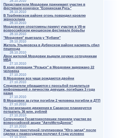
28.10.2010
Представители Мордовии принимают участие в
фестивале-конкурсе "Есенинская Русь"
28.10.2010
В Торбеевском районе огонь повредил кровлю
зерносклада
28.10.2010
Мордовские спортсмены примут участие в VII-м
всероссийском юношеском фестивале борьбы
28.10.2010
"Мордовия" выиграла у "Кубани"
28.10.2010
Житель Ульяновска в Дубенском районе насмерть сбил
пешехода
28.10.2010
Двое жителей Мордовии выдали оружие сотрудникам
МВД
27.10.2010
В ходе операции "Розыск" в Мордовии задержано 22
человека
27.10.2010
В Мордовии все чаще рождаются двойни
27.10.2010
Следователи обращаются с просьбой поделиться
информацией о личностях девушек, погибших 3 года
назад
27.10.2010
В Мордовии за сутки погибли 2 человека погибли в ДТП
27.10.2010
На организацию движения в Саранске планируется
потратить 36 млн. рублей
27.10.2010
Сотрудники Госавтоинспекции приняли участие во
всероссийской акции "АвтоМотоДонор"
27.10.2010
Участник преступной группировки "Юго-запад" после
сделки с правосудием получил 4 года условно
27.10.2010