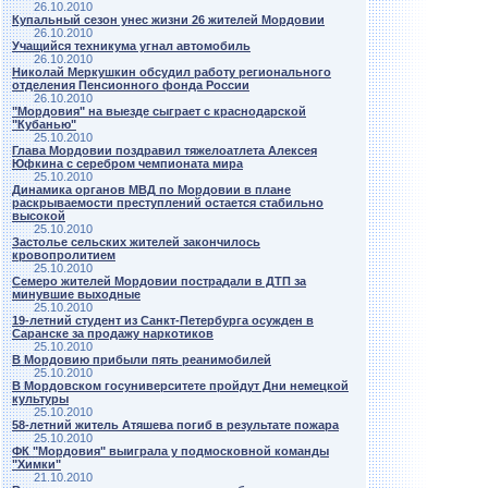
26.10.2010
Купальный сезон унес жизни 26 жителей Мордовии
26.10.2010
Учащийся техникума угнал автомобиль
26.10.2010
Николай Меркушкин обсудил работу регионального
отделения Пенсионного фонда России
26.10.2010
"Мордовия" на выезде сыграет с краснодарской
"Кубанью"
25.10.2010
Глава Мордовии поздравил тяжелоатлета Алексея
Юфкина с серебром чемпионата мира
25.10.2010
Динамика органов МВД по Мордовии в плане
раскрываемости преступлений остается стабильно
высокой
25.10.2010
Застолье сельских жителей закончилось
кровопролитием
25.10.2010
Семеро жителей Мордовии пострадали в ДТП за
минувшие выходные
25.10.2010
19-летний студент из Санкт-Петербурга осужден в
Саранске за продажу наркотиков
25.10.2010
В Мордовию прибыли пять реанимобилей
25.10.2010
В Мордовском госуниверситете пройдут Дни немецкой
культуры
25.10.2010
58-летний житель Атяшева погиб в результате пожара
25.10.2010
ФК "Мордовия" выиграла у подмосковной команды
"Химки"
21.10.2010