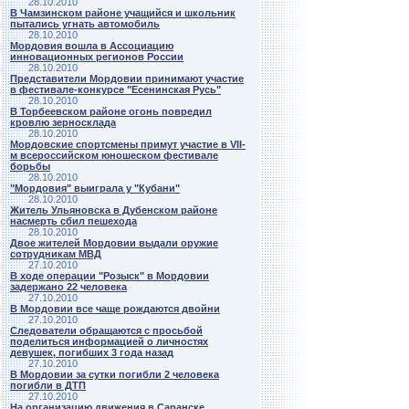
28.10.2010
В Чамзинском районе учащийся и школьник
пытались угнать автомобиль
28.10.2010
Мордовия вошла в Ассоциацию
инновационных регионов России
28.10.2010
Представители Мордовии принимают участие
в фестивале-конкурсе "Есенинская Русь"
28.10.2010
В Торбеевском районе огонь повредил
кровлю зерносклада
28.10.2010
Мордовские спортсмены примут участие в VII-
м всероссийском юношеском фестивале
борьбы
28.10.2010
"Мордовия" выиграла у "Кубани"
28.10.2010
Житель Ульяновска в Дубенском районе
насмерть сбил пешехода
28.10.2010
Двое жителей Мордовии выдали оружие
сотрудникам МВД
27.10.2010
В ходе операции "Розыск" в Мордовии
задержано 22 человека
27.10.2010
В Мордовии все чаще рождаются двойни
27.10.2010
Следователи обращаются с просьбой
поделиться информацией о личностях
девушек, погибших 3 года назад
27.10.2010
В Мордовии за сутки погибли 2 человека
погибли в ДТП
27.10.2010
На организацию движения в Саранске