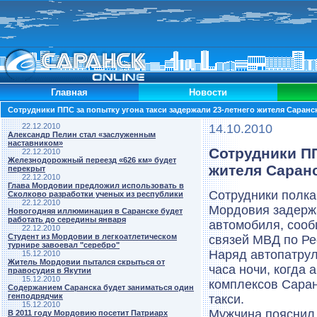
Главная
Новости
Сотрудники ППС за попытку угона такси задержали 23-летнего жителя Саранс
22.12.2010
14.10.2010
Александр Пелин стал «заслуженным
наставником»
Сотрудники ПП
22.12.2010
Железнодорожный переезд «626 км» будет
жителя Саран
перекрыт
22.12.2010
Глава Мордовии предложил использовать в
Сотрудники полка
Сколково разработки ученых из республики
22.12.2010
Мордовия задержа
Новогодняя иллюминация в Саранске будет
работать до середины января
автомобиля, соо
22.12.2010
Студент из Мордовии в легкоатлетическом
связей МВД по Ре
турнире завоевал "серебро"
Наряд автопатрул
15.12.2010
Житель Мордовии пытался скрыться от
часа ночи, когда
правосудия в Якутии
15.12.2010
комплексов Саран
Содержанием Саранска будет заниматься один
генподрядчик
такси.
15.12.2010
Мужчина пояснил,
В 2011 году Мордовию посетит Патриарх