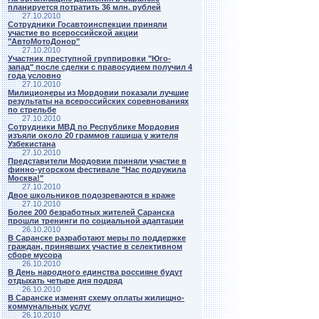
планируется потратить 36 млн. рублей
27.10.2010
Сотрудники Госавтоинспекции приняли
участие во всероссийской акции
"АвтоМотоДонор"
27.10.2010
Участник преступной группировки "Юго-
запад" после сделки с правосудием получил 4
года условно
27.10.2010
Милиционеры из Мордовии показали лучшие
результаты на всероссийских соревнованиях
по стрельбе
27.10.2010
Сотрудники МВД по Республике Мордовия
изъяли около 20 граммов гашиша у жителя
Узбекистана
27.10.2010
Представители Мордовии приняли участие в
финно-угорском фестивале "Нас подружила
Москва!"
27.10.2010
Двое школьников подозреваются в краже
27.10.2010
Более 200 безработных жителей Саранска
прошли тренинги по социальной адаптации
26.10.2010
В Саранске разработают меры по поддержке
граждан, принявших участие в селективном
сборе мусора
26.10.2010
В День народного единства россияне будут
отдыхать четыре дня подряд
26.10.2010
В Саранске изменят схему оплаты жилищно-
коммунальных услуг
26.10.2010