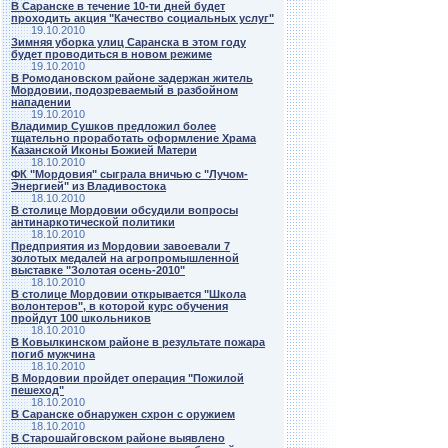
В Саранске в течение 10-ти дней будет
проходить акция "Качество социальных услуг"
19.10.2010
Зимняя уборка улиц Саранска в этом году
будет проводиться в новом режиме
19.10.2010
В Ромодановском районе задержан житель
Мордовии, подозреваемый в разбойном
нападении
19.10.2010
Владимир Сушков предложил более
тщательно проработать оформление Храма
Казанской Иконы Божией Матери
18.10.2010
ФК "Мордовия" сыграла вничью с "Лучом-
Энергией" из Владивостока
18.10.2010
В столице Мордовии обсудили вопросы
антинаркотической политики
18.10.2010
Предприятия из Мордовии завоевали 7
золотых медалей на агропромышленной
выставке "Золотая осень-2010"
18.10.2010
В столице Мордовии открывается "Школа
волонтеров", в которой курс обучения
пройдут 100 школьников
18.10.2010
В Ковылкинском районе в результате пожара
погиб мужчина
18.10.2010
В Мордовии пройдет операция "Пожилой
пешеход"
18.10.2010
В Саранске обнаружен схрон с оружием
18.10.2010
В Старошайговском районе выявлено