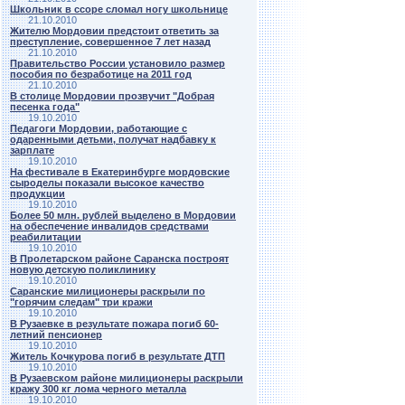
Школьник в ссоре сломал ногу школьнице
21.10.2010
Жителю Мордовии предстоит ответить за
преступление, совершенное 7 лет назад
21.10.2010
Правительство России установило размер
пособия по безработице на 2011 год
21.10.2010
В столице Мордовии прозвучит "Добрая
песенка года"
19.10.2010
Педагоги Мордовии, работающие с
одаренными детьми, получат надбавку к
зарплате
19.10.2010
На фестивале в Екатеринбурге мордовские
сыроделы показали высокое качество
продукции
19.10.2010
Более 50 млн. рублей выделено в Мордовии
на обеспечение инвалидов средствами
реабилитации
19.10.2010
В Пролетарском районе Саранска построят
новую детскую поликлинику
19.10.2010
Саранские милиционеры раскрыли по
"горячим следам" три кражи
19.10.2010
В Рузаевке в результате пожара погиб 60-
летний пенсионер
19.10.2010
Житель Кочкурова погиб в результате ДТП
19.10.2010
В Рузаевском районе милиционеры раскрыли
кражу 300 кг лома черного металла
19.10.2010