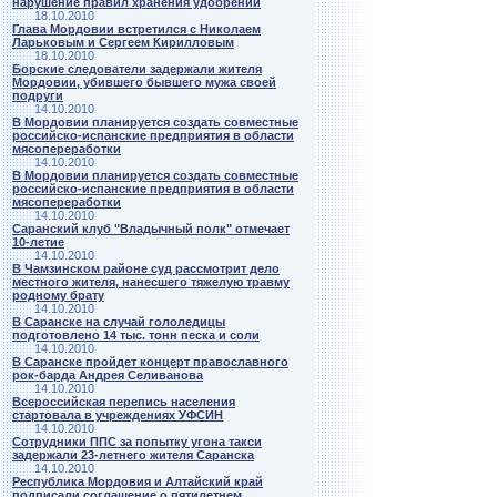
нарушение правил хранения удобрений
18.10.2010
Глава Мордовии встретился с Николаем
Ларьковым и Сергеем Кирилловым
18.10.2010
Борские следователи задержали жителя
Мордовии, убившего бывшего мужа своей
подруги
14.10.2010
В Мордовии планируется создать совместные
российско-испанские предприятия в области
мясопереработки
14.10.2010
В Мордовии планируется создать совместные
российско-испанские предприятия в области
мясопереработки
14.10.2010
Саранский клуб "Владычный полк" отмечает
10-летие
14.10.2010
В Чамзинском районе суд рассмотрит дело
местного жителя, нанесшего тяжелую травму
родному брату
14.10.2010
В Саранске на случай гололедицы
подготовлено 14 тыс. тонн песка и соли
14.10.2010
В Саранске пройдет концерт православного
рок-барда Андрея Селиванова
14.10.2010
Всероссийская перепись населения
стартовала в учреждениях УФСИН
14.10.2010
Сотрудники ППС за попытку угона такси
задержали 23-летнего жителя Саранска
14.10.2010
Республика Мордовия и Алтайский край
подписали соглашение о пятилетнем