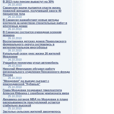
В 2013 году пенсии вырастут на 30%
26.10.2010
Саранские врачи пытаются спасти жизнь
пожилой женщине, получившей ожоги 40
процентов тела
26.10.2010
В Саранске разработают новые методы
контроля за качеством строительных работ в
ипотечных домах
26.10.2010
В Саранске состоится очередная осенняя
ярмарка
26.10.2010
Воспитанники детских домов Приволжского
федерального округа состязались в
интеллектуальном многоборье
26.10.2010
Купальный сезон унес жизни 26 жителей
Мордовии
26.10.2010
Учащийся техникума угнал автомобиль
26.10.2010
Николай Меркушкин обсудил работу
регионального отделения Пенсионного фонда
России
26.10.2010
"Мордовия" на выезде сыграет с
краснодарской "Кубанью"
25.10.2010
Глава Мордовии поздравил тяжелоатлета
Алексея Юфкина с серебром чемпионата мира
25.10.2010
Динамика органов МВД по Мордовии в плане
раскрываемости преступлений остается
стабильно высокой
25.10.2010
Застолье сельских жителей закончилось