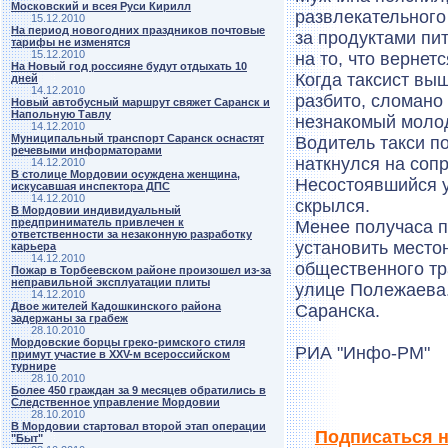
Московский и всея Руси Кирилл
развлекательного
15.12.2010
На период новогодних праздников почтовые
за продуктами пи
тарифы не изменятся
15.12.2010
на то, что вернет
На Новый год россияне будут отдыхать 10
Когда таксист выш
дней
14.12.2010
разбито, сломано 
Новый автобусный маршрут свяжет Саранск и
Напольную Тавлу
незнакомый молод
14.12.2010
Муниципальный транспорт Саранск оснастят
Водитель такси п
речевыми информаторами
наткнулся на сопр
14.12.2010
В столице Мордовии осуждена женщина,
Несостоявшийся 
искусавшая инспектора ДПС
14.12.2010
скрылся.
В Мордовии индивидуальный
предприниматель привлечен к
Менее получаса п
ответственности за незаконную разработку
установить место
карьера
14.12.2010
общественного тр
Пожар в Торбеевском районе произошел из-за
неправильной эксплуатации плиты
улице Полежаева.
14.12.2010
Двое жителей Кадошкинского района
Саранска.
задержаны за грабеж
28.10.2010
Мордовские борцы греко-римского стиля
РИА "Инфо-РМ"
примут участие в ХХV-м всероссийском
турнире
28.10.2010
Более 450 граждан за 9 месяцев обратились в
Следственное управление Мордовии
28.10.2010
В Мордовии стартовал второй этап операции
Подписаться н
"Быт"