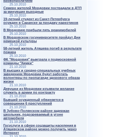
кровопролитием
25.10.2010
Семеро жителей Мордовии пострадали в ДТП
за минувшие выходные
25.10.2010
19-летний студент из Санкт-Петербурга
осужден в Саранске за продажу наркотиков
25.10.2010
В Мордовию прибыли пять реанимобилей
25.10.2010
В Мордовском госуниверситете пройдут Дни
немецкой культуры
25.10.2010
58-летний житель Атяшева погиб в результате
пожара
25.10.2010
ФК "Мордовия" выиграла у подмосковной
команды "Химки"
21.10.2010
В высших и средне-специальных учебных
заведениях Мордовии будут работать
волонтеры по пропаганде здорового образа
жизни
21.10.2010
Девушки из Мордовии изъявили желание
служить в армии по контракту
21.10.2010
Бывший осужденный обвиняется в
совершении 6 преступлений
21.10.2010
В Зубово-Полянском районе задержан
школьник, подозреваемый в угоне
автомобиля
21.10.2010
Госуслуги в сфере соцзащиты населения в
Атяшевском районе можно получить через
Интернет
21.10.2010