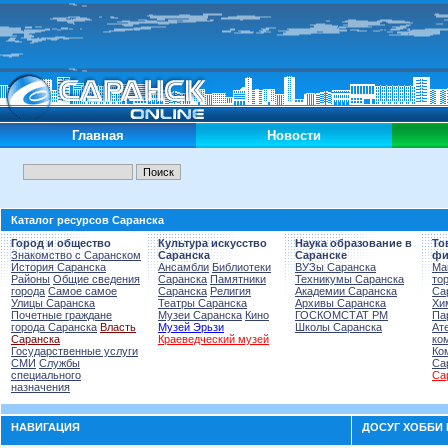
Главная
Новости
Каталог ресурсов Саранска
Город и общество
Культура искусство
Наука образование в
То
Знакомство с Саранском
Саранска
Саранске
фи
История Саранска
Ансамбли
Библиотеки
ВУЗы Саранска
Ма
Районы
Общие сведения
Саранска
Памятники
Техникумы Саранска
то
города
Самое самое
Саранска
Религия
Академии Саранска
Са
Улицы Саранска
Театры Саранска
Архивы Саранска
Хи
Почетные граждане
Музеи Саранска
Кино
ГОСКОМСТАТ РМ
Па
города Саранска
Власть
Музей Эрьзи
Школы Саранска
Ат
Саранска
Краеведческий музей
ко
Государственные услуги
Ко
СМИ
Службы
Са
специального
Са
назначения
НАВИГАЦИЯ
ДОСУГ ХОББИ 