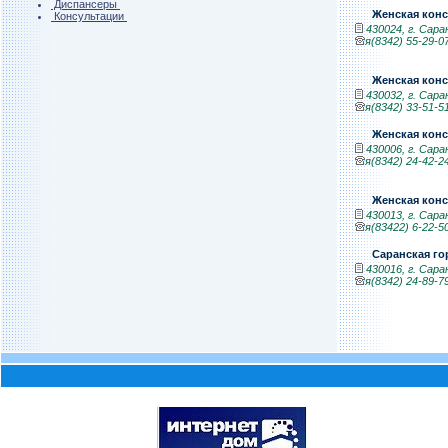
Диспансеры
Женская кон
Консультации
430024, г. Саран
я(8342) 55-29-0
Женская кон
430032, г. Саран
я(8342) 33-51-5
Женская кон
430006, г. Саран
я(8342) 24-42-2
Женская кон
430013, г. Саран
я(83422) 6-22-50
Саранская го
430016, г. Саран
я(8342) 24-89-7