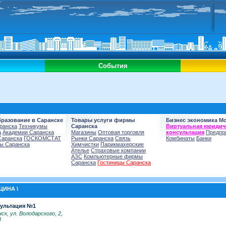
События
бразование в Саранске
Товары услуги фирмы
Бизнес экономика М
ранска
Техникумы
Саранска
Виртуальная юридич
а
Академии Саранска
Магазины
Оптовая торговля
консультация
Предпр
Саранска
ГОСКОМСТАТ
Рынки Саранска
Связь
Комбинаты
Банки
ы Саранска
Химчистки
Парикмахерские
Ателье
Страховые компании
АЗС
Компьютерные фирмы
Саранска
Гостиницы Саранска
ЦИНА \
сультация №1
ск, ул. Володарского, 2,
4