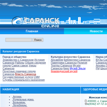
Главная
Новости
Каталог ресурсов Саранска
Город и общество
Культура искусство Саранска
Наука о
Знакомство с Саранском
История
Ансамбли
Библиотеки Саранска
ВУЗы Са
Саранска
Районы
Общие сведения
Памятники Саранска
Религия
Саранск
города
Самое самое
Улицы
Театры Саранска
Музеи
Архивы 
Саранска
Саранска
Кино
Музей Эрьзи
РМ
Школ
Почетные граждане города
Краеведческий музей
Саранска
Власть Саранска
Государственные услуги
СМИ
Службы специального назначения
НАВИГАЦИЯ
ЗДОРОВЬЕ МЕДИ
Аптеки
Женская кон
Родильные дома
430000, г. Саран
Больницы
я(8342) 47-72-1
Лечебницы