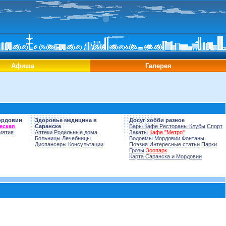
Афиша
Галерея
ордовии
Здоровье медицина в
Досуг хобби разное
еская
Саранске
Бары Кафе Рестораны Клубы
Спорт
иятия
Аптеки
Родильные дома
Закаты
Кафе "Метро"
Больницы
Лечебницы
Водоемы Мордовии
Фонтаны
Диспансеры
Консультации
Поэзия
Интересные статьи
Парки
Грозы
Зоопарк
Карта Саранска и Мордовии