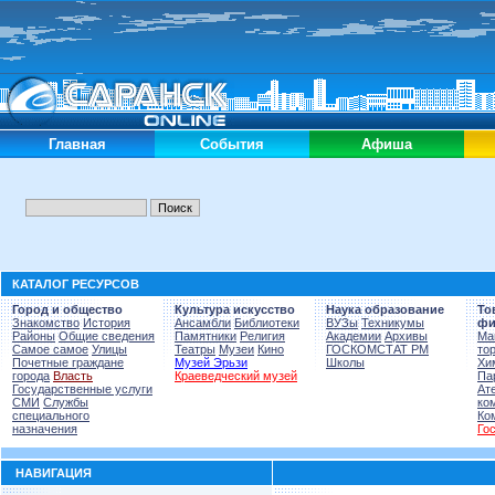
Главная
События
Афиша
КАТАЛОГ РЕСУРСОВ
Город и общество
Культура искусство
Наука образование
То
Знакомство
История
Ансамбли
Библиотеки
ВУЗы
Техникумы
ф
Районы
Общие сведения
Памятники
Религия
Академии
Архивы
Ма
Самое самое
Улицы
Театры
Музеи
Кино
ГОСКОМСТАТ РМ
то
Почетные граждане
Музей Эрьзи
Школы
Хи
города
Власть
Краеведческий музей
Па
Государственные услуги
Ат
СМИ
Службы
ко
специального
Ко
назначения
Го
НАВИГАЦИЯ