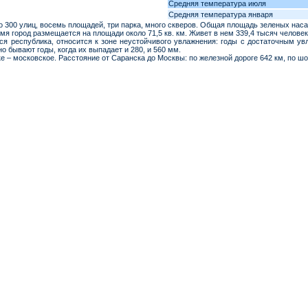
Средняя температура июля
Средняя температура января
о 300 улиц, восемь площадей, три парка, много скверов. Общая площадь зеленых насаж
мя город размещается на площади около 71,5 кв. км. Живет в нем 339,4 тысяч челове
вся республика, относится к зоне неустойчивого увлажнения: годы с достаточным 
но бывают годы, когда их выпадает и 280, и 560 мм.
е – московское. Расстояние от Саранска до Москвы: по железной дороге 642 км, по шо