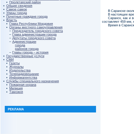
•
Пролетарский район
•
Общие сведения
•
Самое самое
В Саранске окол
•
Улицы города
В настоящее вре
•
Почетные граждане города
Саранск, как и 
•
Власть
составляет 459 мм, 
•
Глава Республики Мордовия
Время в Саранск
•
Органы местного самоуправления
–
Председатель городского совета
–
Глава администрации города
–
Депутаты городского совета
–
Администрации
города
районов города
–
Главы города – история
•
Государственные услуги
•
СМИ
•
Газеты
•
Журналы
•
Издательства
•
Телерадиовещание
•
Информагентства
•
Службы специального назначения
•
Пожарная охрана
•
Милиция
•
Таможня
РЕКЛАМА