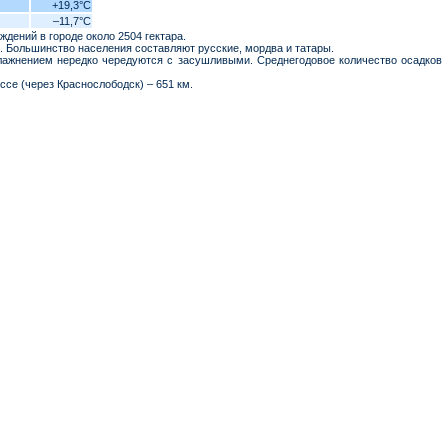
+19,3°C
–11,7°C
дений в городе около 2504 гектара.
к. Большинство населения составляют русские, мордва и татары.
увлажнением нередко чередуются с засушливыми. Среднегодовое количество осадков
ссе (через Краснослободск) – 651 км.