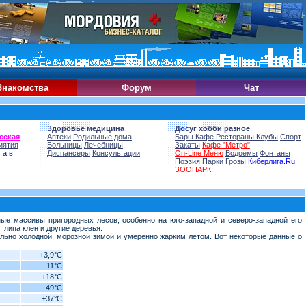
Знакомства
Форум
Чат
Здоровье медицина
Досуг хобби разное
еская
Аптеки
Родильные дома
Бары Кафе Рестораны Клубы
Спорт
иятия
Больницы
Лечебницы
Закаты
Кафе "Метро"
та в
Диспансеры
Консультации
On-Line Меню
Водоемы
Фонтаны
Поэзия
Парки
Грозы
Киберлига.Ru
ЗООПАРК
ые массивы пригородных лесов, особенно на юго-западной и северо-западной его
 липа клен и другие деревья.
ельно холодной, морозной зимой и умеренно жарким летом. Вот некоторые данные о
+3,9°C
–11°C
+18°C
–49°C
+37°C