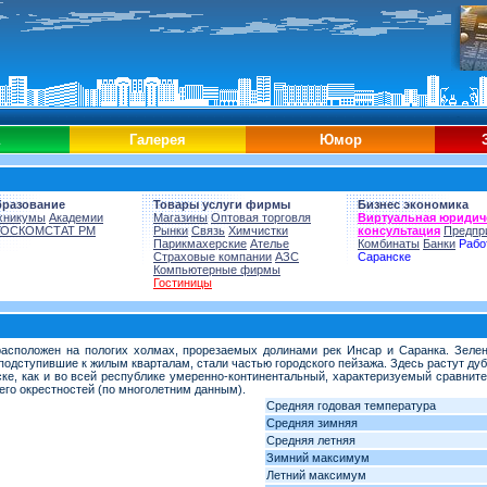
Галерея
Юмор
бразование
Товары услуги фирмы
Бизнес экономика
хникумы
Академии
Магазины
Оптовая торговля
Виртуальная юридич
ГОСКОМСТАТ РМ
Рынки
Связь
Химчистки
консультация
Предпр
Парикмахерские
Ателье
Комбинаты
Банки
Рабо
Страховые компании
АЗС
Саранске
Компьютерные фирмы
Гостиницы
расположен на пологих холмах, прорезаемых долинами рек Инсар и Саранка. Зелен
подступившие к жилым кварталам, стали частью городского пейзажа. Здесь растут дуб,
ке, как и во всей республике умеренно-континентальный, характеризуемый сравнит
его окрестностей (по многолетним данным).
Средняя годовая температура
Средняя зимняя
Средняя летняя
Зимний максимум
Летний максимум