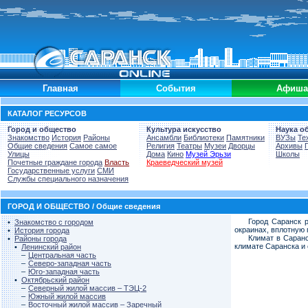
Главная
События
Афиша
КАТАЛОГ РЕСУРСОВ
Город и общество
Культура искусство
Наука о
Знакомство
История
Районы
Ансамбли
Библиотеки
Памятники
ВУЗы
Те
Общие сведения
Самое самое
Религия
Театры
Музеи
Дворцы
Архивы
Улицы
Дома
Кино
Музей Эрьзи
Школы
Почетные граждане города
Власть
Краеведческий музей
Государственные услуги
СМИ
Службы специального назначения
ГОРОД И ОБЩЕСТВО / Общие сведения
Город Саранск 
•
Знакомство с городом
окраинах, вплотную 
•
История города
Климат в Саранс
•
Районы города
климате Саранска и 
•
Ленинский район
–
Центральная часть
–
Северо-западная часть
–
Юго-западная часть
•
Октябрьский район
–
Северный жилой массив – ТЭЦ-2
–
Южный жилой массив
–
Восточный жилой массив – Заречный