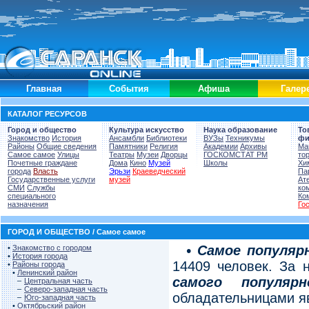
Главная
События
Афиша
Галер
КАТАЛОГ РЕСУРСОВ
Город и общество
Культура искусство
Наука образование
То
Знакомство
История
Ансамбли
Библиотеки
ВУЗы
Техникумы
ф
Районы
Общие сведения
Памятники
Религия
Академии
Архивы
Ма
Самое самое
Улицы
Театры
Музеи
Дворцы
ГОСКОМСТАТ РМ
то
Почетные граждане
Дома
Кино
Музей
Школы
Хи
города
Власть
Эрьзи
Краеведческий
Па
Государственные услуги
музей
Ат
СМИ
Службы
ко
специального
Ко
назначения
Го
ГОРОД И ОБЩЕСТВО / Самое самое
• Самое популяр
•
Знакомство с городом
•
История города
14409 человек. За 
•
Районы города
•
Ленинский район
самого популяр
–
Центральная часть
–
Северо-западная часть
обладательницами я
–
Юго-западная часть
•
Октябрьский район