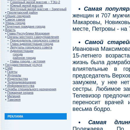
–
Северный жилой массив – ТЭЦ-2
–
Южный жилой массив
• Самая популя
–
Восточный жилой массив – Заречный
•
Пролетарский район
женщин и 707 мужчи
•
Общие сведения
•
Самое самое
Макаровы, Новиковы
•
Улицы города
•
Почетные граждане города
месте, Петровы - на 
•
Власть
•
Глава Республики Мордовия
•
Органы местного самоуправления
–
Председатель городского совета
• Самой старей
–
Глава администрации города
–
Депутаты городского совета
Ивановна Максимова.
–
Администрации
15-летнего возраст
города
районов города
жизнь была домрабо
–
Главы города – история
•
Государственные услуги
влиятельные в го
•
СМИ
•
Газеты
председатель Верхов
•
Журналы
•
Издательства
замужем, у нее нет
•
Телерадиовещание
•
Информагентства
сестры. Любимое за
•
Службы специального назначения
•
Пожарная охрана
Телевизор предпочит
•
Милиция
•
Таможня
переносит врачей 
весьма бодро.
РЕКЛАМА
• Самая длин
Полежаева. По 