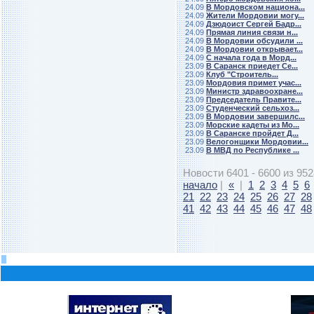
24.09
В Мордовском национа...
24.09
Жители Мордовии могу...
24.09
Дзюдоист Сергей Бадр...
24.09
Прямая линия связи н...
24.09
В Мордовии обсудили ...
24.09
В Мордовии открывает...
24.09
С начала года в Морд...
23.09
В Саранск приедет Се...
23.09
Клуб "Строитель...
23.09
Мордовия примет учас...
23.09
Министр здравоохране...
23.09
Председатель Правите...
23.09
Студенческий сельхоз...
23.09
В Мордовии завершилс...
23.09
Морские кадеты из Мо...
23.09
В Саранске пройдет Д...
23.09
Велогонщики Мордовии...
23.09
В МВД по Республике ...
Новости 6401 - 6600 из 952
начало
|
«
|
1
2
3
4
5
6
21
22
23
24
25
26
27
28
41
42
43
44
45
46
47
48