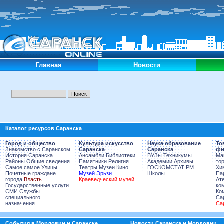
Главная
Новости
Каталог ресурсов Саранска
Город и общество
Культура искусство
Наука образование
То
Знакомство с Саранском
Саранска
Саранска
фи
История Саранска
Ансамбли
Библиотеки
ВУЗы
Техникумы
Ма
Районы
Общие сведения
Памятники
Религия
Академии
Архивы
то
Самое самое
Улицы
Театры
Музеи
Кино
ГОСКОМСТАТ РМ
Хи
Почетные граждане
Музей Эрьзи
Школы
Па
города
Власть
Краеведческий музей
Ат
Государственные услуги
ко
СМИ
Службы
Ко
специального
Са
назначения
Са
События в Мордовии и Саранске
Новости Саранска и Мордовии