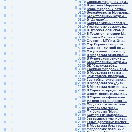
01.10
Сборная Мордовии при...
01.10
В районах Мордовии о...
01.10
Глава Мордовии встре...
01.10
Волейболисты Мордови...
01.10
Баскетбольный клуб &...
01.10
В "Динамо"...
01.10
Борцы с криминалом р...
01.10
Уголовному розыску и...
01.10
В Зубово-Полянском р...
01.10
В Госавтоинспекции М...
30.09
Знатоки России и Бли...
30.09
Студенты МГУ им. Ога...
30.09
Мэр Саранска встрети...
30.09
Саранск – лучший по ...
30.09
Мусульмане провели д...
30.09
В Мордовии открылась...
30.09
В Рузаевском районе ...
30.09
Баскетбольный клуб &...
30.09
ВК "Сарансккабе...
30.09
Сборная Мордовии при...
30.09
В Мордовии за сутки ...
30.09
Заместитель прокурор...
29.09
Застройка технопарка...
29.09
В Мордовии обсудили ...
29.09
В Мордовии дети-инва...
29.09
В Саранске продолжит...
29.09
Осетия вновь выразил...
29.09
В Саранске официальн...
29.09
Жители Пролетарского...
29.09
Мордовия успешно выс...
29.09
Футболисты "Мор...
29.09
Футболисты "Мор...
29.09
Боксеры из Мордовии ...
29.09
Завершился чемпионат...
29.09
Юные дорожные инспек...
29.09
В Мордовии будут суд...
26.09
Мордовские валенки е...