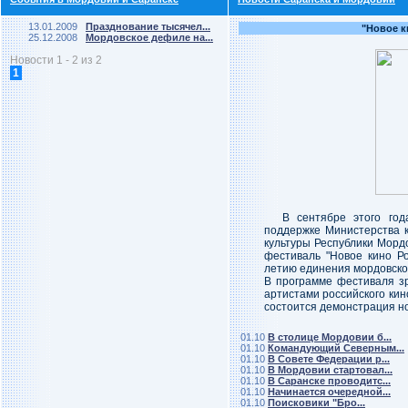
13.01.2009
Празднование тысячел...
"Новое к
25.12.2008
Мордовское дефиле на...
Новости 1 - 2 из 2
1
В сентябре этого го
поддержке Министерства 
культуры Республики Морд
фестиваль "Новое кино Р
летию единения мордовског
В программе фестиваля з
артистами российского кин
состоится демонстрация н
01.10
В столице Мордовии б...
01.10
Командующий Северным...
01.10
В Совете Федерации р...
01.10
В Мордовии стартовал...
01.10
В Саранске проводитс...
01.10
Начинается очередной...
01.10
Поисковики "Бро...