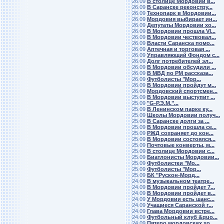
26.09
В столице Мордовии в...
26.09
В Саранске реконстру...
26.09
Технопарк в Мордовии...
26.09
Мордовия выбирает ин...
26.09
Депутаты Мордовии хо...
26.09
В Мордовии прошла VI...
26.09
В Мордовии чествовал...
26.09
Власти Саранска помо...
26.09
Аптечная и торговая ...
26.09
Управляющий Фондом с...
26.09
Долг потребителей эл...
26.09
В Мордовии обсудили ...
26.09
В МВД по РМ рассказа...
26.09
Футболисты "Мор...
26.09
В Мордовии пройдут м...
26.09
Мордовский спортсмен...
25.09
В Мордовии выступит ...
25.09
"G-Р.Э.М."...
25.09
В Ленинском парке ку...
25.09
Школы Мордовии получ...
25.09
В Саранске долги за ...
25.09
В Мордовии прошла се...
25.09
РЖД сохраняет до кон...
25.09
В Мордовии состоялся...
25.09
Почтовые конверты, м...
25.09
В столице Мордовии с...
25.09
Биатлонисты Мордовии...
25.09
Футболистки "Мо...
25.09
Футболисты "Мор...
25.09
БК "Рускон-Морд...
24.09
В музыкальном театре...
24.09
В Мордовии пройдет 7...
24.09
В Мордовии пройдет в...
24.09
У Мордовии есть шанс...
24.09
Учащиеся Саранской г...
24.09
Глава Мордовии встре...
24.09
Футбольный клуб &quo...
24.09
Пятеро мордовских хо...