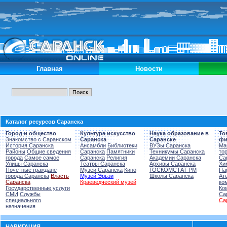
Главная
Новости
Каталог ресурсов Саранска
Город и общество
Культура искусство
Наука образование в
То
Знакомство с Саранском
Саранска
Саранске
фи
История Саранска
Ансамбли
Библиотеки
ВУЗы Саранска
Ма
Районы
Общие сведения
Саранска
Памятники
Техникумы Саранска
то
города
Самое самое
Саранска
Религия
Академии Саранска
Са
Улицы Саранска
Театры Саранска
Архивы Саранска
Хи
Почетные граждане
Музеи Саранска
Кино
ГОСКОМСТАТ РМ
Па
города Саранска
Власть
Музей Эрьзи
Школы Саранска
Ат
Саранска
Краеведческий музей
ко
Государственные услуги
Ко
СМИ
Службы
Са
специального
Са
назначения
НАВИГАЦИЯ