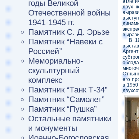
годы Великой
атлети
двух 
Отечественной войны
выра
высту
1941-1945 гг.
дина
экспре
Памятник С. Д. Эрьзе
вырази
Памятник “Навеки с
В 1
выстав
Россией”
Аргент
субтр
Мемориально-
облад
многоч
скульптурный
Отныне
комплекс
его пр
в 1950
Памятник “Танк Т-34”
двухсо
Памятник “Самолет”
Памятник “Пушка”
Остальные памятники
и монументы
Иоанно-Богословская