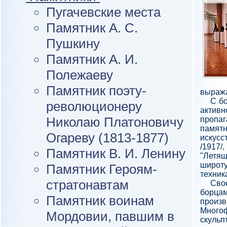
Пугачевские места
Памятник А. С.
Пушкину
Памятник А. И.
Полежаеву
Памятник поэту-
выража
С б
революционеру
актив
Николаю Платоновичу
пропа
памят
Огареву (1813-1877)
искусс
/1917/
Памятник В. И. Ленину
"Летящ
широту
Памятник Героям-
техник
стратонавтам
Сво
борц
Памятник воинам
произв
Много
Мордовии, павшим в
скуль