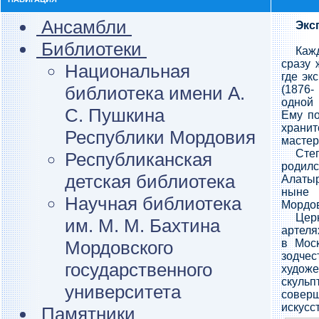
Ансамбли
Экс
Библиотеки
Каж
сразу 
Национальная
где эк
библиотека имени А.
(1876-
одной 
С. Пушкина
Ему по
хранит
Республики Мордовия
мастер
Сте
Республиканская
роди
детская библиотека
Алаты
ныне
Научная библиотека
Мордов
Цер
им. М. М. Бахтина
артеля
Мордовского
в Мос
зодчес
государственного
худож
скуль
университета
соверш
искусс
Памятники