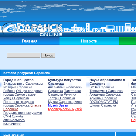
Главная
Новости
Каталог ресурсов Саранска
Город и общество
Культура искусство
Наука образование в
То
Знакомство с Саранском
Саранска
Саранске
фи
История Саранска
Ансамбли
Библиотеки
ВУЗы Саранска
Ма
Районы
Общие сведения
Саранска
Памятники
Техникумы Саранска
то
города
Самое самое
Саранска
Религия
Академии Саранска
Са
Улицы Саранска
Театры Саранска
Архивы Саранска
Хи
Почетные граждане
Музеи Саранска
Кино
ГОСКОМСТАТ РМ
Па
города Саранска
Власть
Музей Эрьзи
Школы Саранска
Ат
Саранска
Краеведческий музей
ко
Государственные услуги
Ко
СМИ
Службы
Са
специального
Са
назначения
НАВИГАЦИЯ