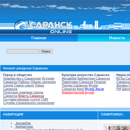
Главная
Новости
Каталог ресурсов Саранска
Город и общество
Культура искусство Саранска
Наука о
Знакомство с Саранском
История
Ансамбли
Библиотеки Саранска
ВУЗы Са
Саранска
Районы
Общие сведения
Памятники Саранска
Религия
Саранск
города
Самое самое
Улицы
Театры Саранска
Музеи
Архивы 
Саранска
Саранска
Кино
Музей Эрьзи
РМ
Школ
Почетные граждане города
Краеведческий музей
Саранска
Власть Саранска
Государственные услуги
СМИ
Службы специального назначения
НАВИГАЦИЯ
ПАМЯТНИКИ \
Ансамбли
Библиотеки