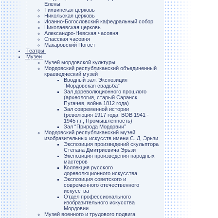
Елены
Тихвинская церковь
Никольская церковь
Иоанно-Богословский кафедральный собор
Николаевская церковь
Александро-Невская часовня
Спасская часовня
Макаровский Погост
Театры
Музеи
Музей мордовской культуры
Мордовский республиканский объединенный
краеведческий музей
Вводный зал. Экспозиция
“Мордовская свадьба”
Зал дореволюционного прошлого
(археология, старый Саранск,
Пугачев, война 1812 года)
Зал современной истории
(революция 1917 года, ВОВ 1941 -
1945 г.г., Промышленность)
Зал “Природа Мордовии”
Мордовский республиканский музей
изобразительных искусств имени С. Д. Эрьзи
Экспозиция произведений скульптора
Степана Дмитриевича Эрьзи
Экспозиция произведения народных
мастеров
Коллекция русского
дореволюционного искусства
Экспозиция советского и
современного отечественного
искусства
Отдел профессионального
изобразительного искусства
Мордовии
Музей военного и трудового подвига