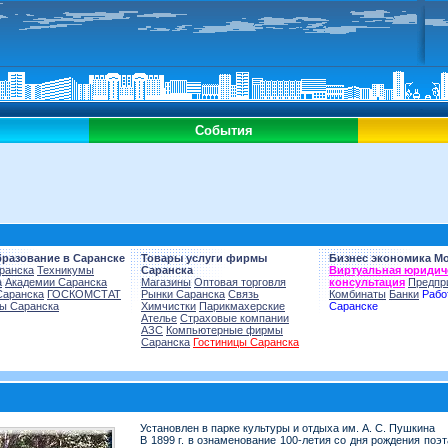
События
бразование в Саранске
Товары услуги фирмы
Бизнес экономика М
ранска
Техникумы
Саранска
Виртуальная юридич
а
Академии Саранска
Магазины
Оптовая торговля
консультация
Предпр
Саранска
ГОСКОМСТАТ
Рынки Саранска
Связь
Комбинаты
Банки
Рабо
ы Саранска
Химчистки
Парикмахерские
Саранске
Ателье
Страховые компании
АЗС
Компьютерные фирмы
Саранска
Гостиницы Саранска
Установлен в парке культуры и отдыха им. А. С. Пушкина
В 1899 г. в ознаменование 100-летия со дня рождения по