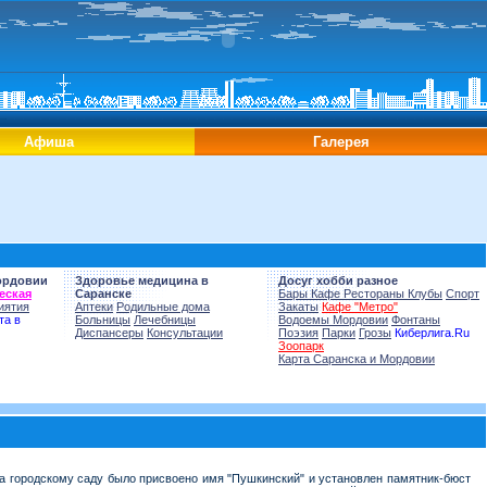
Афиша
Галерея
ордовии
Здоровье медицина в
Досуг хобби разное
еская
Саранске
Бары Кафе Рестораны Клубы
Спорт
иятия
Аптеки
Родильные дома
Закаты
Кафе "Метро"
та в
Больницы
Лечебницы
Водоемы Мордовии
Фонтаны
Диспансеры
Консультации
Поэзия
Парки
Грозы
Киберлига.Ru
Зоопарк
Карта Саранска и Мордовии
эта городскому саду было присвоено имя "Пушкинский" и установлен памятник-бюст