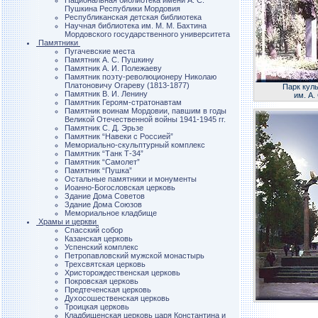
Национальная библиотека имени А. С.
Пушкина Республики Мордовия
Республиканская детская библиотека
Научная библиотека им. М. М. Бахтина
Мордовского государственного университета
Памятники
Пугачевские места
Памятник А. С. Пушкину
Памятник А. И. Полежаеву
Памятник поэту-революционеру Николаю
Платоновичу Огареву (1813-1877)
Парк кул
Памятник В. И. Ленину
им. А.
Памятник Героям-стратонавтам
Памятник воинам Мордовии, павшим в годы
Великой Отечественной войны 1941-1945 гг.
Памятник С. Д. Эрьзе
Памятник “Навеки с Россией”
Мемориально-скульптурный комплекс
Памятник “Танк Т-34”
Памятник “Самолет”
Памятник “Пушка”
Остальные памятники и монументы
Иоанно-Богословская церковь
Здание Дома Советов
Здание Дома Союзов
Мемориальное кладбище
Храмы и церкви
Спасский собор
Казанская церковь
Успенский комплекс
Петропавловский мужской монастырь
Трехсвятская церковь
Христорождественская церковь
Покровская церковь
Предтеченская церковь
Духосошественская церковь
Троицкая церковь
Кладбищенская церковь царя Константина и