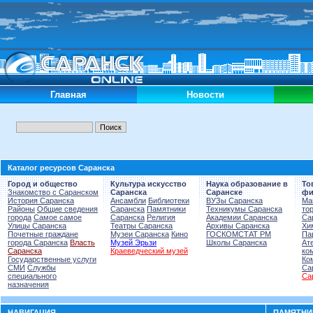
Главная
Новости
Каталог ресурсов Саранска
Город и общество
Культура искусство
Наука образование в
То
Знакомство с Саранском
Саранска
Саранске
фи
История Саранска
Ансамбли
Библиотеки
ВУЗы Саранска
Ма
Районы
Общие сведения
Саранска
Памятники
Техникумы Саранска
то
города
Самое самое
Саранска
Религия
Академии Саранска
Са
Улицы Саранска
Театры Саранска
Архивы Саранска
Хи
Почетные граждане
Музеи Саранска
Кино
ГОСКОМСТАТ РМ
Па
города Саранска
Власть
Музей Эрьзи
Школы Саранска
Ат
Саранска
Краеведческий музей
ко
Государственные услуги
Ко
СМИ
Службы
Са
специального
Са
назначения
НАВИГАЦИЯ
ПАМЯТНИК